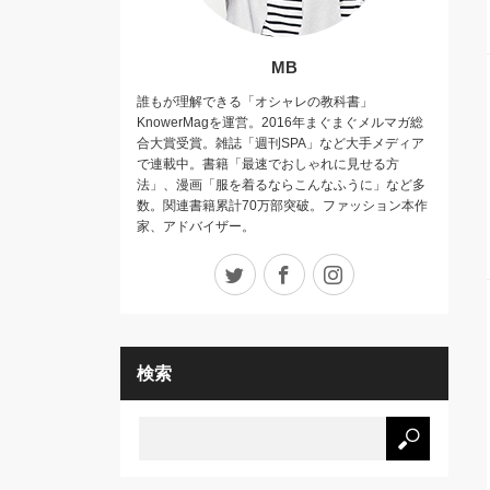
MB
誰もが理解できる「オシャレの教科書」
KnowerMagを運営。2016年まぐまぐメルマガ総
合大賞受賞。雑誌「週刊SPA」など大手メディア
で連載中。書籍「最速でおしゃれに見せる方
法」、漫画「服を着るならこんなふうに」など多
数。関連書籍累計70万部突破。ファッション本作
家、アドバイザー。
Twitter
Facebook
Instagram
検索