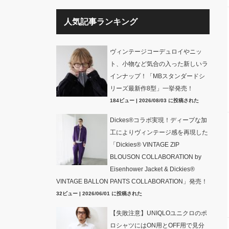
人気記事ランキング
ヴィンテージコーデュロイやニッ
ト、小物など気合の入った新しいラ
インナップ！「MBスタンダードシ
リーズ最新作8型」一挙発売！
184ビュー
|
2026/08/03 に投稿された
Dickes®コラボ実現！ディープな加
工によりヴィンテージ感を再現した
「Dickies® VINTAGE ZIP
BLOUSON COLLABORATION by
Eisenhower Jacket & Dickies®
VINTAGE BALLON PANTS COLLABORATION」発売！
32ビュー
|
2026/06/01 に投稿された
【失敗注意】UNIQLOユニクロのポ
ロシャツにはON用とOFF用で見分