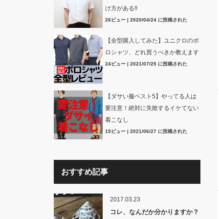
け方がある!!
26ビュー
|
2020/04/24 に投稿された
【全型購入してみた】ユニクロのポ
ロシャツ、どれ買うべきか教えます
24ビュー
|
2021/07/25 に投稿された
【ダサい服ベスト5】やってる人は
要注意！絶対に失敗するイケてない
着こなし
15ビュー
|
2021/06/27 に投稿された
おすすめ記事
2017.03.23
コレ、なんだか分かりますか？