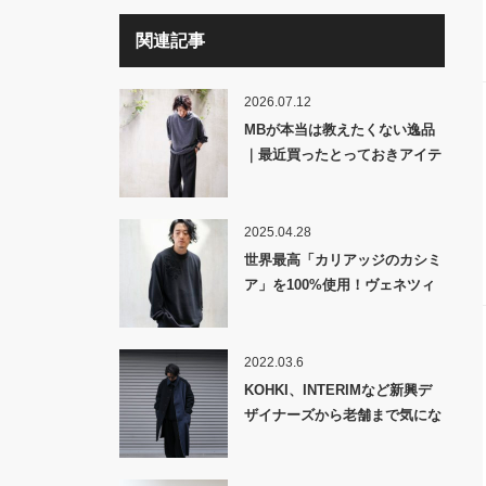
関連記事
2026.07.12
MBが本当は教えたくない逸品
｜最近買ったとっておきアイテ
ムを紹介しちゃいます！
2025.04.28
世界最高「カリアッジのカシミ
ア」を100%使用！ヴェネツィ
アンレースの継承者であり「ブ
ルネロクチネリ」のニッターが
編み上げる「MB “Veneto-
2022.03.6
Speciale” ULTIMATE FABRIC
KOHKI、INTERIMなど新興デ
カシミアニット by CARIAGGI
ザイナーズから老舗まで気にな
and Venetian lace」発売！
るブランド教えます！