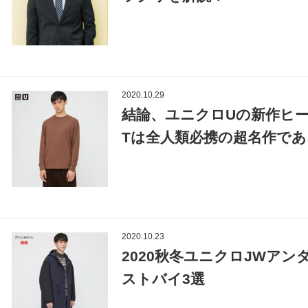
2020.10.29
結論、ユニクロUの新作ヒ
Tは全人類必携の超名作であ
2020.10.23
2020秋冬ユニクロJWア
ストバイ3選