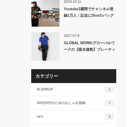
2019.10.11
Youtube3週間でチャンネル登
録1万人！記念にDiorのバッグ
あげちゃう！
2017.07.8
GLOBAL WORK/グローバルワ
ークの【吸水速乾】プレーティ
ングＢＩＧＴは1000円台の格安
品だけどなかなか使えるヤツだ
った。
カテゴリー
#LOOKUP
1
40代50代のためのおしゃれ指南
7
ce'u.
3