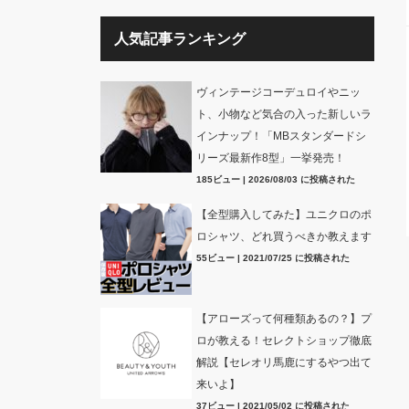
人気記事ランキング
ヴィンテージコーデュロイやニッ
ト、小物など気合の入った新しいラ
インナップ！「MBスタンダードシ
リーズ最新作8型」一挙発売！
185ビュー
|
2026/08/03 に投稿された
【全型購入してみた】ユニクロのポ
ロシャツ、どれ買うべきか教えます
55ビュー
|
2021/07/25 に投稿された
【アローズって何種類あるの？】プ
ロが教える！セレクトショップ徹底
解説【セレオリ馬鹿にするやつ出て
来いよ】
37ビュー
|
2021/05/02 に投稿された