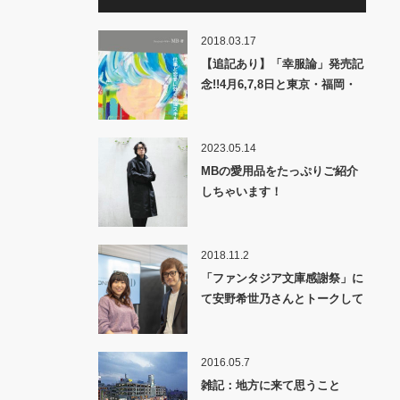
2018.03.17
【追記あり】「幸服論」発売記
念!!4月6,7,8日と東京・福岡・
大阪の3箇所でトークショー&サ
イン会を開催します！
2023.05.14
MBの愛用品をたっぷりご紹介
しちゃいます！
2018.11.2
「ファンタジア文庫感謝祭」に
て安野希世乃さんとトークして
きました！
2016.05.7
雑記：地方に来て思うこと