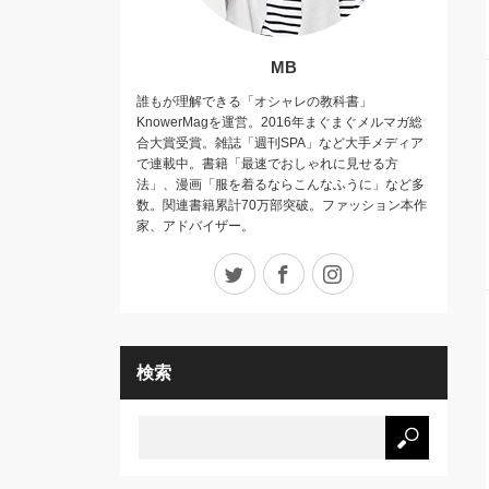
MB
誰もが理解できる「オシャレの教科書」
KnowerMagを運営。2016年まぐまぐメルマガ総
合大賞受賞。雑誌「週刊SPA」など大手メディア
で連載中。書籍「最速でおしゃれに見せる方
法」、漫画「服を着るならこんなふうに」など多
数。関連書籍累計70万部突破。ファッション本作
家、アドバイザー。
Twitter
Facebook
Instagram
検索