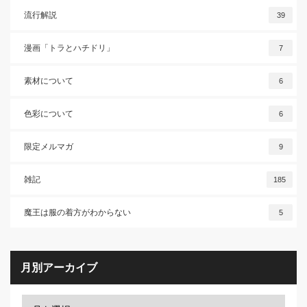
流行解説
39
漫画「トラとハチドリ」
7
素材について
6
色彩について
6
限定メルマガ
9
雑記
185
魔王は服の着方がわからない
5
月別アーカイブ