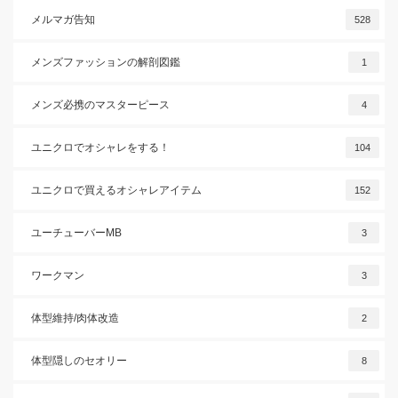
メルマガ告知
528
メンズファッションの解剖図鑑
1
メンズ必携のマスターピース
4
ユニクロでオシャレをする！
104
ユニクロで買えるオシャレアイテム
152
ユーチューバーMB
3
ワークマン
3
体型維持/肉体改造
2
体型隠しのセオリー
8