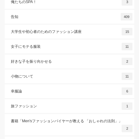
俺たちのSPA！
3
告知
409
大学生や初心者のためのファッション講座
15
女子にモテる服装
11
好きな子を振り向かせる
2
小物について
11
幸服論
6
旅ファッション
1
書籍「Men'sファッションバイヤーが教える 「おしゃれの法則」」
2