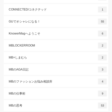
CONNECTED/コネクテッド
1
GUでオシャレになる！
55
KnowerMagへようこそ
6
MBLOCKERROOM
2
MB×しまむら
2
MBのAGA日記
3
MBのファッションお悩み相談所
4
MBの仕事術
9
MBの思考
53