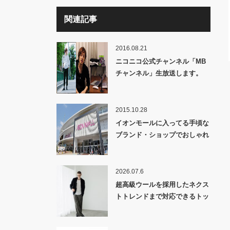
関連記事
2016.08.21
ニコニコ公式チャンネル「MB
チャンネル」生放送します。
2015.10.28
イオンモールに入ってる手頃な
ブランド・ショップでおしゃれ
は出来るのか!?【メールマガジ
ン2015年11月1日号紹介】
2026.07.6
超高級ウールを採用したネクス
トトレンドまで対応できるトッ
プス&トロンプルイユを駆使し
たツイードパンツ「ULTIMATE