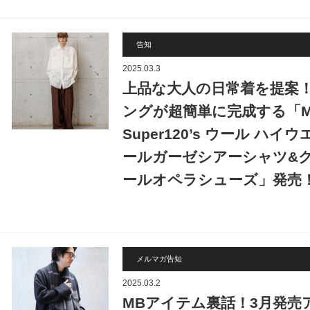
告知
2025.03.3
上品な大人の日常着を提案
ングが超簡単に完成する「
Super120’s ウール ハ
ールガーゼシアーシャツ&ク
ールオペラシューズ」発売
メルマガ告知
2025.03.2
MBアイテム裏話！3月発売