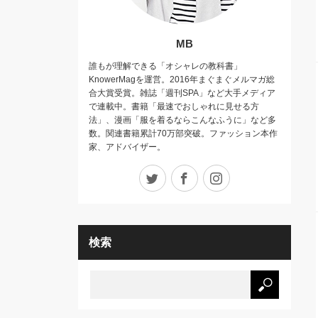
MB
誰もが理解できる「オシャレの教科書」
KnowerMagを運営。2016年まぐまぐメルマガ総
合大賞受賞。雑誌「週刊SPA」など大手メディア
で連載中。書籍「最速でおしゃれに見せる方
法」、漫画「服を着るならこんなふうに」など多
数。関連書籍累計70万部突破。ファッション本作
家、アドバイザー。
Twitter
Facebook
Instagram
検索