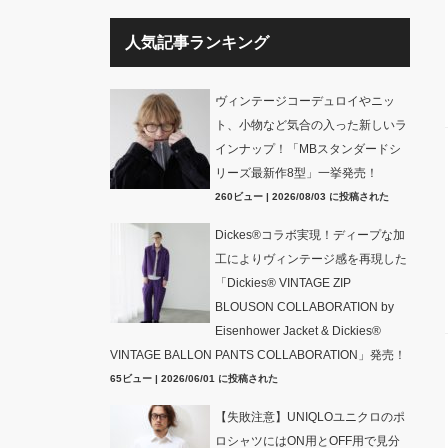
人気記事ランキング
ヴィンテージコーデュロイやニッ
ト、小物など気合の入った新しいラ
インナップ！「MBスタンダードシ
リーズ最新作8型」一挙発売！
260ビュー
|
2026/08/03 に投稿された
Dickes®コラボ実現！ディープな加
工によりヴィンテージ感を再現した
「Dickies® VINTAGE ZIP
BLOUSON COLLABORATION by
Eisenhower Jacket & Dickies®
VINTAGE BALLON PANTS COLLABORATION」発売！
65ビュー
|
2026/06/01 に投稿された
【失敗注意】UNIQLOユニクロのポ
ロシャツにはON用とOFF用で見分