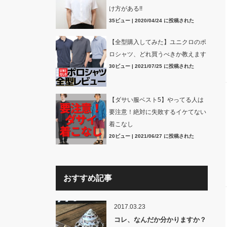
け方がある!!
35ビュー
|
2020/04/24 に投稿された
【全型購入してみた】ユニクロのポ
ロシャツ、どれ買うべきか教えます
30ビュー
|
2021/07/25 に投稿された
【ダサい服ベスト5】やってる人は
要注意！絶対に失敗するイケてない
着こなし
20ビュー
|
2021/06/27 に投稿された
おすすめ記事
2017.03.23
コレ、なんだか分かりますか？