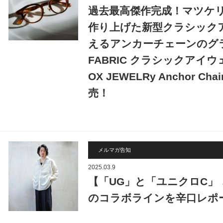
過去最高傑作完成！マツケ
作り上げた新型クラシック
えるアンカーチェーンのグラス
FABRIC クラシックアイウェア 
OX JEWELRy Anchor Chai
売！
メルマガ告知
2025.03.9
【「UG」と「ユニクロC」
のコラボラインを辛口レポ