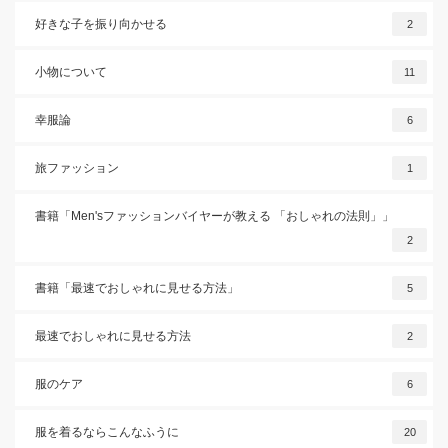
好きな子を振り向かせる
2
小物について
11
幸服論
6
旅ファッション
1
書籍「Men'sファッションバイヤーが教える 「おしゃれの法則」」
2
書籍「最速でおしゃれに見せる方法」
5
最速でおしゃれに見せる方法
2
服のケア
6
服を着るならこんなふうに
20