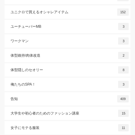
ユニクロで買えるオシャレアイテム
152
ユーチューバーMB
3
ワークマン
3
体型維持/肉体改造
2
体型隠しのセオリー
8
俺たちのSPA！
3
告知
409
大学生や初心者のためのファッション講座
15
女子にモテる服装
11