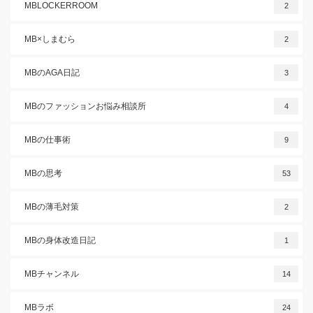
MBLOCKERROOM
2
MB×しまむら
2
MBのAGA日記
3
MBのファッションお悩み相談所
4
MBの仕事術
9
MBの思考
53
MBの薄毛対策
2
MBの身体改造日記
1
MBチャンネル
14
MBラボ
24