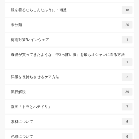
服を着るならこんなふうに・補足
18
未分類
20
梅雨対策/レインウェア
1
母親が買ってきたような「中2っぽい服」を最もオシャレに着る方法
1
洋服を長持ちさせるケア方法
2
流行解説
39
漫画「トラとハチドリ」
7
素材について
6
色彩について
6