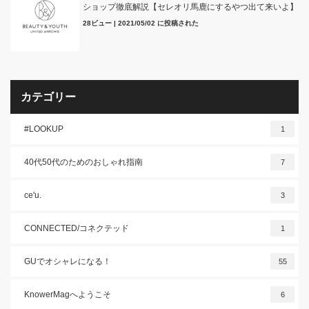
ショップ徹底解説【セレオリ馬鹿にするやつ出て来いよ】
28ビュー
|
2021/05/02 に投稿された
カテゴリー
#LOOKUP
1
40代50代のためのおしゃれ指南
7
ce'u.
3
CONNECTED/コネクテッド
1
GUでオシャレになる！
55
KnowerMagへようこそ
6