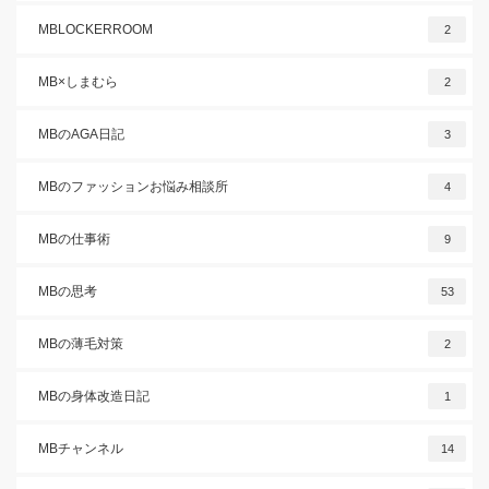
MBLOCKERROOM
2
MB×しまむら
2
MBのAGA日記
3
MBのファッションお悩み相談所
4
MBの仕事術
9
MBの思考
53
MBの薄毛対策
2
MBの身体改造日記
1
MBチャンネル
14