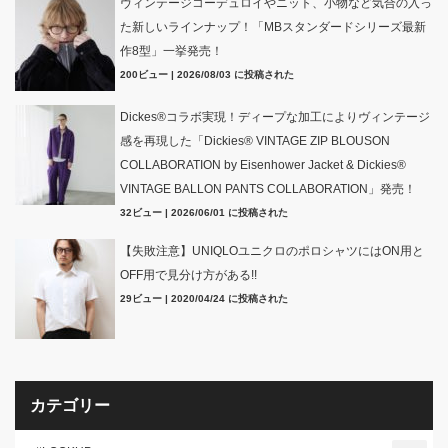
ヴィンテージコーデュロイやニット、小物など気合の入っ
た新しいラインナップ！「MBスタンダードシリーズ最新
作8型」一挙発売！
200ビュー
|
2026/08/03 に投稿された
Dickes®コラボ実現！ディープな加工によりヴィンテージ
感を再現した「Dickies® VINTAGE ZIP BLOUSON
COLLABORATION by Eisenhower Jacket & Dickies®
VINTAGE BALLON PANTS COLLABORATION」発売！
32ビュー
|
2026/06/01 に投稿された
【失敗注意】UNIQLOユニクロのポロシャツにはON用と
OFF用で見分け方がある!!
29ビュー
|
2020/04/24 に投稿された
カテゴリー