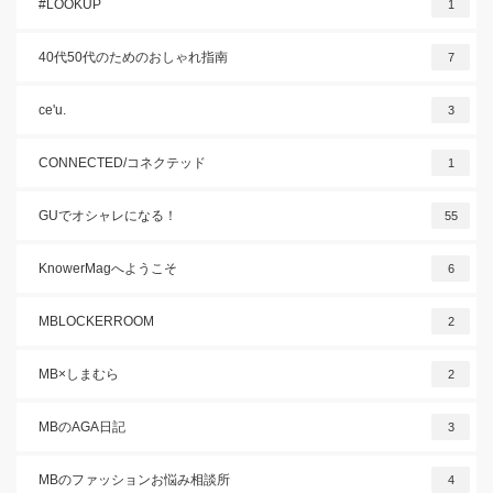
#LOOKUP
1
40代50代のためのおしゃれ指南
7
ce'u.
3
CONNECTED/コネクテッド
1
GUでオシャレになる！
55
KnowerMagへようこそ
6
MBLOCKERROOM
2
MB×しまむら
2
MBのAGA日記
3
MBのファッションお悩み相談所
4