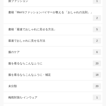
旅ファッション
1
書籍「Men'sファッションバイヤーが教える 「おしゃれの法則」」
2
書籍「最速でおしゃれに見せる方法」
5
最速でおしゃれに見せる方法
2
服のケア
6
服を着るならこんなふうに
20
服を着るならこんなふうに・補足
18
未分類
20
梅雨対策/レインウェア
1