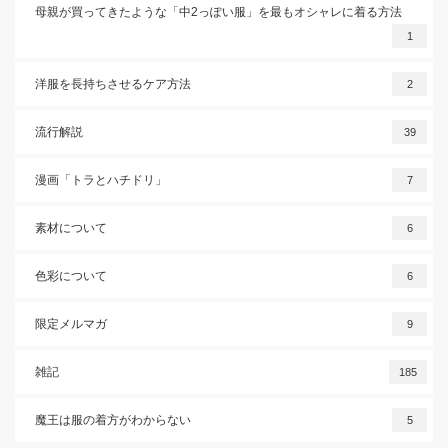
母親が買ってきたような「中2っぽい服」を最もオシャレに着る方法
1
洋服を長持ちさせるケア方法
2
流行解説
39
漫画「トラとハチドリ」
7
素材について
6
色彩について
6
限定メルマガ
9
雑記
185
魔王は服の着方がわからない
5