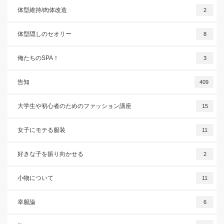
体型維持/肉体改造
2
体型隠しのセオリー
8
俺たちのSPA！
3
告知
409
大学生や初心者のためのファッション講座
15
女子にモテる服装
11
好きな子を振り向かせる
2
小物について
11
幸服論
6