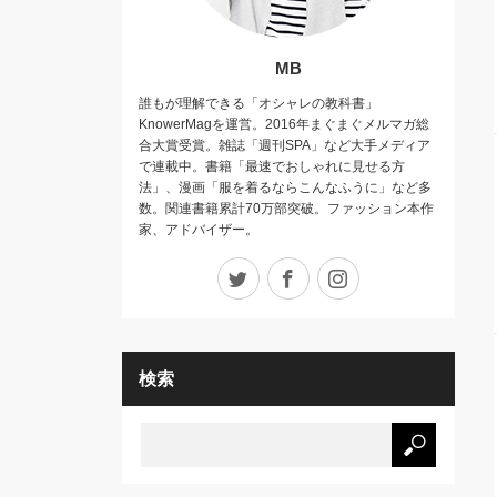
MB
誰もが理解できる「オシャレの教科書」
KnowerMagを運営。2016年まぐまぐメルマガ総
合大賞受賞。雑誌「週刊SPA」など大手メディア
で連載中。書籍「最速でおしゃれに見せる方
法」、漫画「服を着るならこんなふうに」など多
数。関連書籍累計70万部突破。ファッション本作
家、アドバイザー。
Twitter
Facebook
Instagram
検索