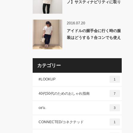
ノ】サスティナビリティに取り
組むBlue Standardの服を徹底
レビュー!!
2016.07.20
アイドルの握手会に行く時の服
装はどうする？合コンでも使え
る「女性に褒めてもらえる」秘
技！
カテゴリー
#LOOKUP
1
40代50代のためのおしゃれ指南
7
ce'u.
3
CONNECTED/コネクテッド
1