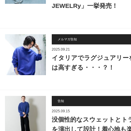
JEWELRy」一挙発売！
メルマガ告知
2025.09.21
イタリアでラグジュアリーを
は高すぎる・・・？！
告知
2025.09.15
没個性的なスウェットとト
を演出して設計！着心地も