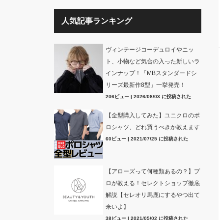
人気記事ランキング
ヴィンテージコーデュロイやニッ
ト、小物など気合の入った新しいラ
インナップ！「MBスタンダードシ
リーズ最新作8型」一挙発売！
206ビュー
|
2026/08/03 に投稿された
【全型購入してみた】ユニクロのポ
ロシャツ、どれ買うべきか教えます
60ビュー
|
2021/07/25 に投稿された
【アローズって何種類あるの？】プ
ロが教える！セレクトショップ徹底
解説【セレオリ馬鹿にするやつ出て
来いよ】
38ビュー
|
2021/05/02 に投稿された