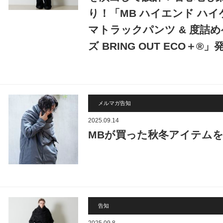
り！「MB ハイエンド ハ
マトラックパンツ & 度詰
ズ BRING OUT ECO＋®」
メルマガ告知
2025.09.14
MBが買った秋冬アイテム
告知