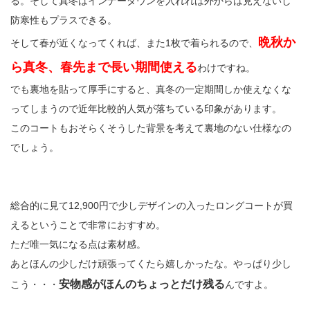
る。そして真冬はインナーダウンを入れれば外からは見えないし
防寒性もプラスできる。
晩秋か
そして春が近くなってくれば、また1枚で着られるので、
ら真冬、春先まで長い期間使える
わけですね。
でも裏地を貼って厚手にすると、真冬の一定期間しか使えなくな
ってしまうので近年比較的人気が落ちている印象があります。
このコートもおそらくそうした背景を考えて裏地のない仕様なの
でしょう。
総合的に見て12,900円で少しデザインの入ったロングコートが買
えるということで非常におすすめ。
ただ唯一気になる点は素材感。
あとほんの少しだけ頑張ってくたら嬉しかったな。やっぱり少し
安物感がほんのちょっとだけ残る
こう・・・
んですよ。