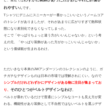
ど、最近では
れやすい
んです。
Tシャツにデニムにスニーカーが一番かっこいいというノームコア
のトレンドがありましたが、それがあまりに広がりすぎて飽和状
態になり差別化できなくなってしまった。
そこで「やっぱりちょっと違う方がいいんじゃないか」という考
えの元、「やっぱり装飾があった方がかっこいいんじゃないか」
という価値観が生まれるわけ。
ただいきなり本来のJWアンダーソンのコレクションのように、ガ
チガチなデザインものは日本の市場では理解されにくい。なので
シンプルだけれどわずかにデザインがある物に注目が集まってお
そのひとつがベルトデザインなわけ
り、
。
ベルトが垂れているだけで普通にシンプルなコートも見え方が変
わる。機能性があり装飾として不自然ではないベルトを選ぶデザ