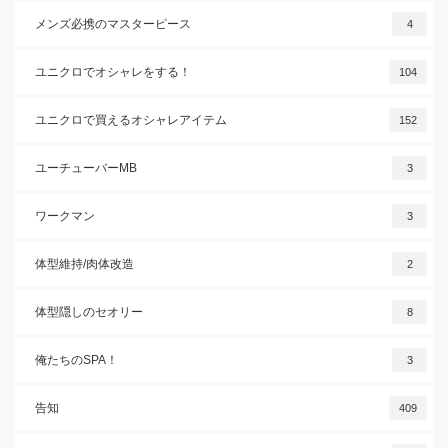
メンズ必携のマスターピース
4
ユニクロでオシャレをする！
104
ユニクロで買えるオシャレアイテム
152
ユーチューバーMB
3
ワークマン
3
体型維持/肉体改造
2
体型隠しのセオリー
8
俺たちのSPA！
3
告知
409