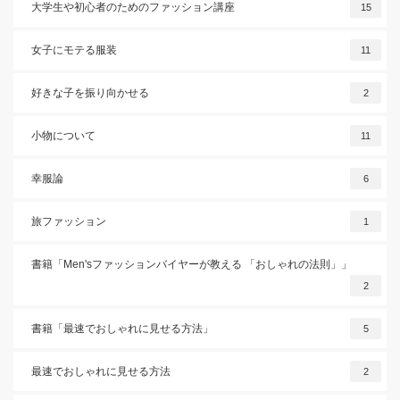
大学生や初心者のためのファッション講座
15
女子にモテる服装
11
好きな子を振り向かせる
2
小物について
11
幸服論
6
旅ファッション
1
書籍「Men'sファッションバイヤーが教える 「おしゃれの法則」」
2
書籍「最速でおしゃれに見せる方法」
5
最速でおしゃれに見せる方法
2