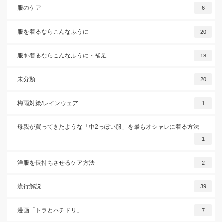
服のケア
6
服を着るならこんなふうに
20
服を着るならこんなふうに・補足
18
未分類
20
梅雨対策/レインウェア
1
母親が買ってきたような「中2っぽい服」を最もオシャレに着る方法
1
洋服を長持ちさせるケア方法
2
流行解説
39
漫画「トラとハチドリ」
7