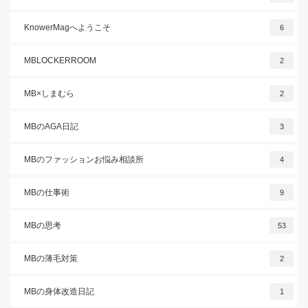
KnowerMagへようこそ
6
MBLOCKERROOM
2
MB×しまむら
2
MBのAGA日記
3
MBのファッションお悩み相談所
4
MBの仕事術
9
MBの思考
53
MBの薄毛対策
2
MBの身体改造日記
1