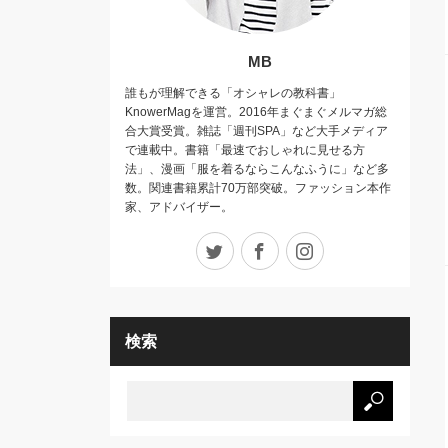
MB
誰もが理解できる「オシャレの教科書」
KnowerMagを運営。2016年まぐまぐメルマガ総
合大賞受賞。雑誌「週刊SPA」など大手メディア
で連載中。書籍「最速でおしゃれに見せる方
法」、漫画「服を着るならこんなふうに」など多
数。関連書籍累計70万部突破。ファッション本作
家、アドバイザー。
Twitter
Facebook
Instagram
検索