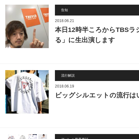
告知
2018.06.21
本日12時半ころからTBS
る」に生出演します
流行解説
2018.06.19
ビッグシルエットの流行は