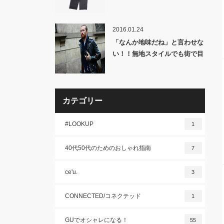
2016.01.24
「なんか地味だね」と言わせな
い！！無地スタイルでも街で目
を引くオシャレになれる万能ア
イテム「ストール」について！
カテゴリー
#LOOKUP
1
40代50代のためのおしゃれ指南
7
ce'u.
3
CONNECTED/コネクテッド
1
GUでオシャレになる！
55