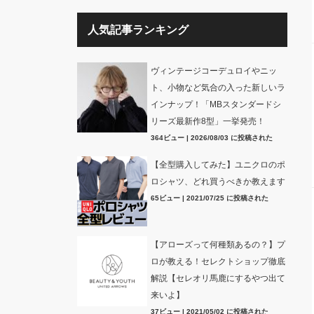
人気記事ランキング
ヴィンテージコーデュロイやニッ
ト、小物など気合の入った新しいラ
インナップ！「MBスタンダードシ
リーズ最新作8型」一挙発売！
364ビュー
|
2026/08/03 に投稿された
【全型購入してみた】ユニクロのポ
ロシャツ、どれ買うべきか教えます
65ビュー
|
2021/07/25 に投稿された
【アローズって何種類あるの？】プ
ロが教える！セレクトショップ徹底
解説【セレオリ馬鹿にするやつ出て
来いよ】
37ビュー
|
2021/05/02 に投稿された