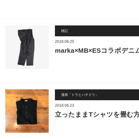
雑記
2018.06.25
marka×MB×ESコラボ
漫画「トラとハチドリ」
2018.06.23
立ったままTシャツを畳む方