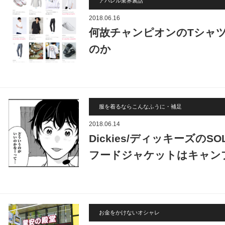
アパレル業界裏話
2018.06.16
何故チャンピオンのTシャツ
のか
服を着るならこんなふうに・補足
2018.06.14
Dickies/ディッキーズのS
フードジャケットはキャンプ
お金をかけないオシャレ