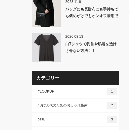
2023.11.6
バッグにも長財布にも手持ちで
も斜めがけでもオンオフ兼用で
も使える！「MB ULTIMATE
FABRIC チェーンレザーウォレ
ット『スムース』&『シボ』 by
2020.08.13
Buttero」発売！
白Tシャツで乳首や肌着を透け
させない方法！！
カテゴリー
#LOOKUP
1
40代50代のためのおしゃれ指南
7
ce'u.
3