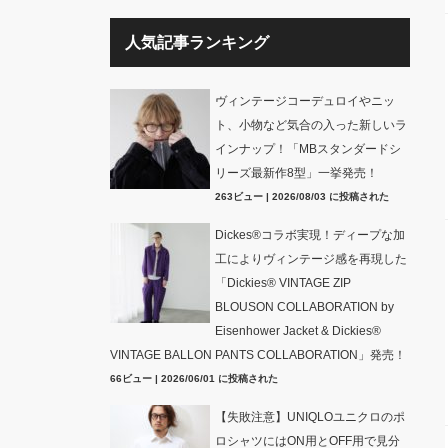
人気記事ランキング
ヴィンテージコーデュロイやニッ
ト、小物など気合の入った新しいラ
インナップ！「MBスタンダードシ
リーズ最新作8型」一挙発売！
263ビュー
|
2026/08/03 に投稿された
Dickes®コラボ実現！ディープな加
工によりヴィンテージ感を再現した
「Dickies® VINTAGE ZIP
BLOUSON COLLABORATION by
Eisenhower Jacket & Dickies®
VINTAGE BALLON PANTS COLLABORATION」発売！
66ビュー
|
2026/06/01 に投稿された
【失敗注意】UNIQLOユニクロのポ
ロシャツにはON用とOFF用で見分