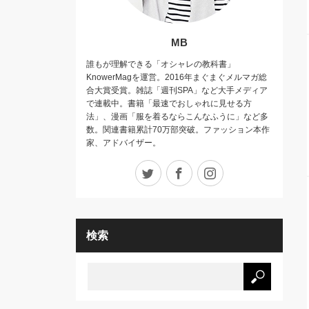
MB
誰もが理解できる「オシャレの教科書」
KnowerMagを運営。2016年まぐまぐメルマガ総
合大賞受賞。雑誌「週刊SPA」など大手メディア
で連載中。書籍「最速でおしゃれに見せる方
法」、漫画「服を着るならこんなふうに」など多
数。関連書籍累計70万部突破。ファッション本作
家、アドバイザー。
Twitter
Facebook
Instagram
検索