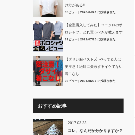
け方がある!!
35ビュー
|
2020/04/24 に投稿された
【全型購入してみた】ユニクロのポ
ロシャツ、どれ買うべきか教えます
31ビュー
|
2021/07/25 に投稿された
【ダサい服ベスト5】やってる人は
要注意！絶対に失敗するイケてない
着こなし
20ビュー
|
2021/06/27 に投稿された
おすすめ記事
2017.03.23
コレ、なんだか分かりますか？