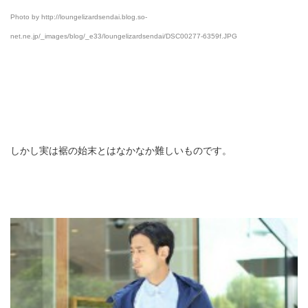
Photo by http://loungelizardsendai.blog.so-
net.ne.jp/_images/blog/_e33/loungelizardsendai/DSC00277-6359f.JPG
しかし実は裾の始末とはなかなか難しいものです。