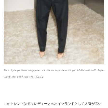
Photo by https://www.wwdjapan.com/collection/wp-content/blogs.dir/3/files/celine-2012-pre-
fall/CELINE-2012-PRE-FALL-04.jpg
このトレンドは元々レディースのハイブランドとして人気が高い