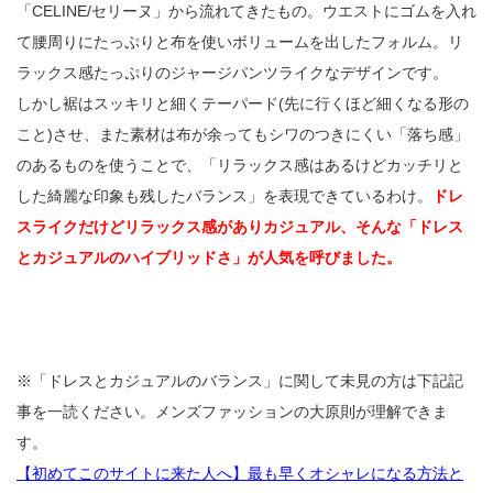
「CELINE/セリーヌ」から流れてきたもの。ウエストにゴムを入れ
て腰周りにたっぷりと布を使いボリュームを出したフォルム。リ
ラックス感たっぷりのジャージパンツライクなデザインです。
しかし裾はスッキリと細くテーパード(先に行くほど細くなる形の
こと)させ、また素材は布が余ってもシワのつきにくい「落ち感」
のあるものを使うことで、「リラックス感はあるけどカッチリと
した綺麗な印象も残したバランス」を表現できているわけ。
ドレ
スライクだけどリラックス感がありカジュアル、そんな「ドレス
とカジュアルのハイブリッドさ」が人気を呼びました。
※「ドレスとカジュアルのバランス」に関して未見の方は下記記
事を一読ください。メンズファッションの大原則が理解できま
す。
【初めてこのサイトに来た人へ】最も早くオシャレになる方法と