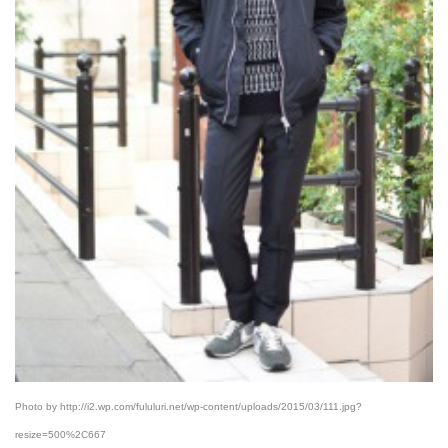
Photo by http://i2.wp.com/fululuri.net/wp-content/uploads/2015/03/111.jpg?
resize=500%2C667