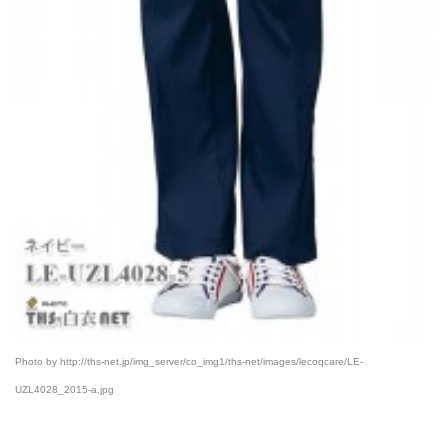
Photo by http://ths-net.jp/img_server/co_img1/ths-net/images/lecoqcare/LE-
UZL4028_2015-a.jpg