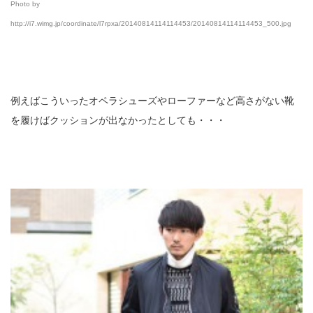
Photo by
http://i7.wimg.jp/coordinate/l7rpxa/20140814114114453/20140814114114453_500.jpg
例えばこういったオペラシューズやローファーなど高さがない靴
を履けばクッションが出なかったとしても・・・