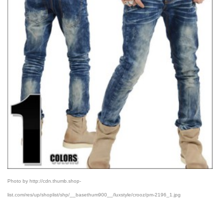
Photo by http://cdn.thumb.shop-
list.com/res/up/shoplist/shp/__basethum900__/luxstyle/crooz/pm-2196_1.jpg