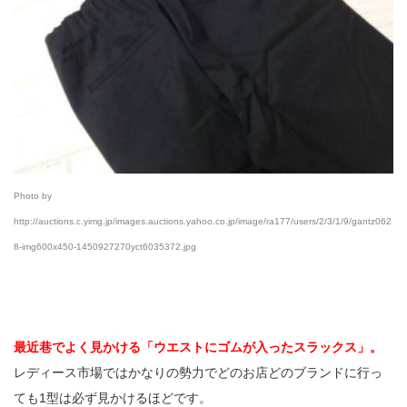
Photo by
http://auctions.c.yimg.jp/images.auctions.yahoo.co.jp/image/ra177/users/2/3/1/9/gantz062
8-img600x450-1450927270yct6035372.jpg
最近巷でよく見かける「ウエストにゴムが入ったスラックス」。
レディース市場ではかなりの勢力でどのお店どのブランドに行っ
ても1型は必ず見かけるほどです。