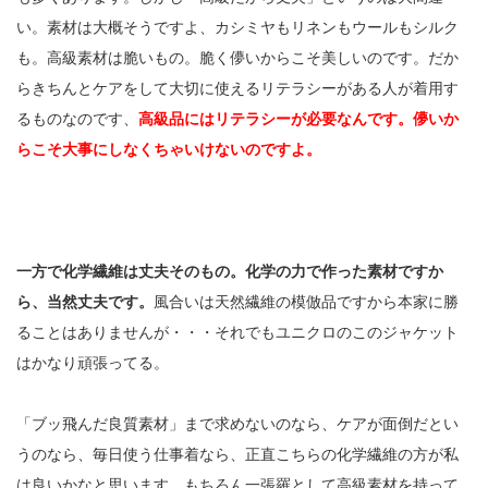
い。素材は大概そうですよ、カシミヤもリネンもウールもシルク
も。高級素材は脆いもの。脆く儚いからこそ美しいのです。だか
らきちんとケアをして大切に使えるリテラシーがある人が着用す
るものなのです、
高級品にはリテラシーが必要なんです。儚いか
らこそ大事にしなくちゃいけないのですよ。
一方で化学繊維は丈夫そのもの。化学の力で作った素材ですか
ら、当然丈夫です。
風合いは天然繊維の模倣品ですから本家に勝
ることはありませんが・・・それでもユニクロのこのジャケット
はかなり頑張ってる。
「ブッ飛んだ良質素材」まで求めないのなら、ケアが面倒だとい
うのなら、毎日使う仕事着なら、正直こちらの化学繊維の方が私
は良いかなと思います。もちろん一張羅として高級素材を持って