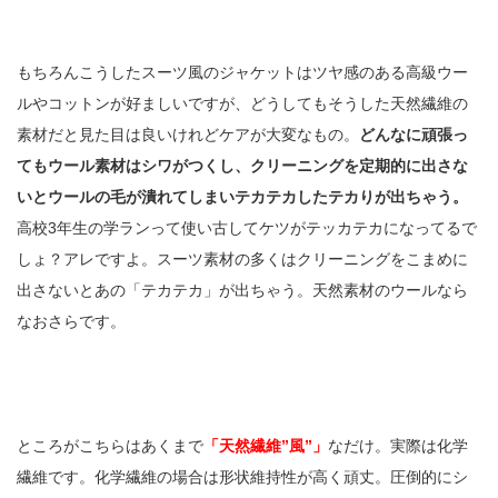
もちろんこうしたスーツ風のジャケットはツヤ感のある高級ウー
ルやコットンが好ましいですが、どうしてもそうした天然繊維の
素材だと見た目は良いけれどケアが大変なもの。
どんなに頑張っ
てもウール素材はシワがつくし、クリーニングを定期的に出さな
いとウールの毛が潰れてしまいテカテカしたテカりが出ちゃう。
高校3年生の学ランって使い古してケツがテッカテカになってるで
しょ？アレですよ。スーツ素材の多くはクリーニングをこまめに
出さないとあの「テカテカ」が出ちゃう。天然素材のウールなら
なおさらです。
ところがこちらはあくまで
「天然繊維”風”」
なだけ。実際は化学
繊維です。化学繊維の場合は形状維持性が高く頑丈。圧倒的にシ