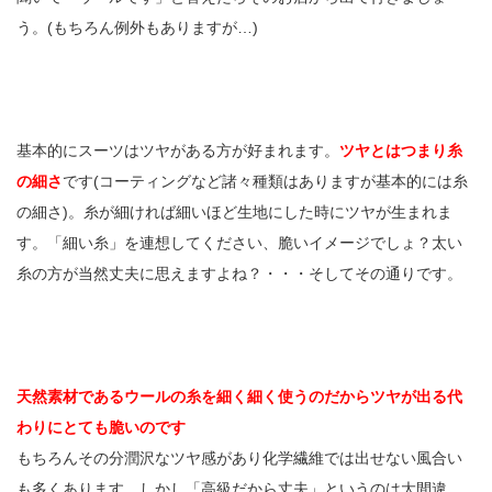
う。(もちろん例外もありますが…)
基本的にスーツはツヤがある方が好まれます。
ツヤとはつまり糸
の細さ
です(コーティングなど諸々種類はありますが基本的には糸
の細さ)。糸が細ければ細いほど生地にした時にツヤが生まれま
す。「細い糸」を連想してください、脆いイメージでしょ？太い
糸の方が当然丈夫に思えますよね？・・・そしてその通りです。
天然素材であるウールの糸を細く細く使うのだからツヤが出る代
わりにとても脆いのです
もちろんその分潤沢なツヤ感があり化学繊維では出せない風合い
も多くあります。しかし「高級だから丈夫」というのは大間違