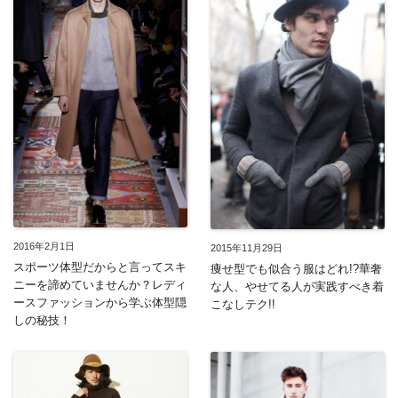
2016年2月1日
2015年11月29日
スポーツ体型だからと言ってスキ
痩せ型でも似合う服はどれ!?華奢
ニーを諦めていませんか？レディ
な人、やせてる人が実践すべき着
ースファッションから学ぶ体型隠
こなしテク!!
しの秘技！