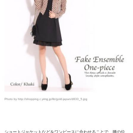
Photo by http://shopping.c.yimg.jp/lib/gold-japan/d833_5.jpg
ショートジャケットなどをワンピースに合わせることで、腰の位