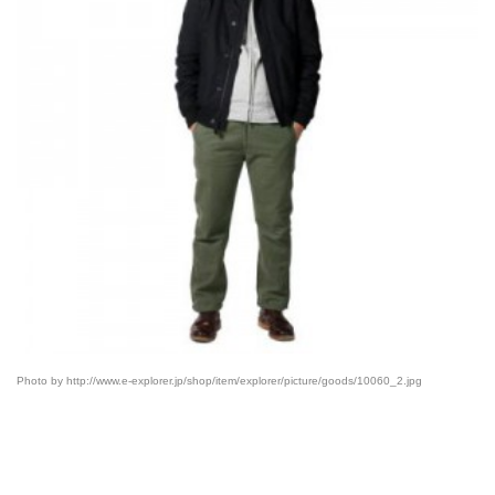
Photo by http://www.e-explorer.jp/shop/item/explorer/picture/goods/10060_2.jpg