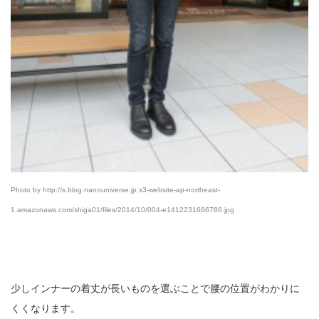
Photo by http://s.blog.nanouniverse.jp.s3-website-ap-northeast-
1.amazonaws.com/shiga01/files/2014/10/004-e1412231666786.jpg
少しインナーの着丈が長いものを選ぶことで腰の位置がわかりに
くくなります。