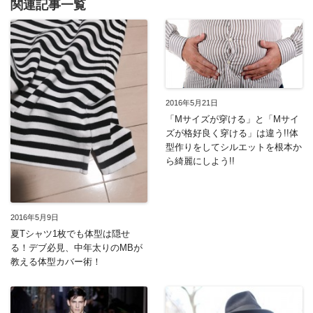
関連記事一覧
2016年5月21日
「Mサイズが穿ける」と「Mサイ
ズが格好良く穿ける」は違う!!体
型作りをしてシルエットを根本か
ら綺麗にしよう!!
2016年5月9日
夏Tシャツ1枚でも体型は隠せ
る！デブ必見、中年太りのMBが
教える体型カバー術！