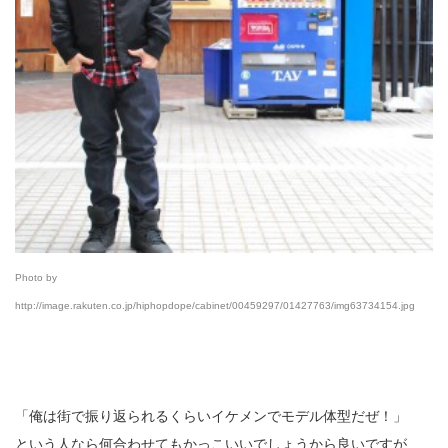
Photo by
http://image.rakuten.co.jp/hiphopdope/cabinet/00459297/01427763/img63734154.jpg
「俺は街で振り返られるくらいイケメンでモデル体型だぜ！」
という人なら何合わせてもかっこいいでしょうから良いですが、