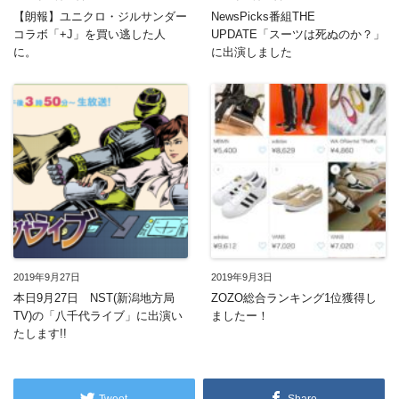
【朗報】ユニクロ・ジルサンダー
NewsPicks番組THE
コラボ「+J」を買い逃した人
UPDATE「スーツは死ぬのか？」
に。
に出演しました
2019年9月27日
2019年9月3日
本日9月27日 NST(新潟地方局
ZOZO総合ランキング1位獲得し
TV)の「八千代ライブ」に出演い
ましたー！
たします!!
Tweet
Share