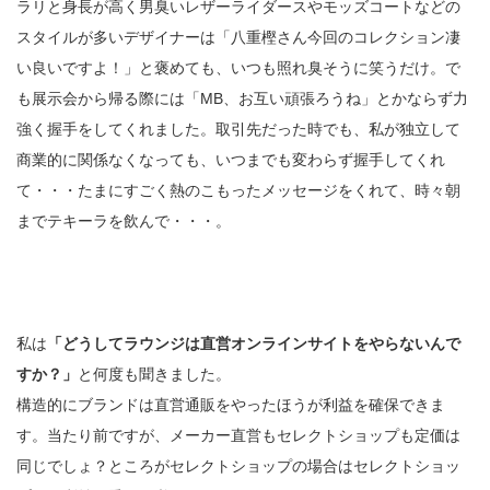
ラリと身長が高く男臭いレザーライダースやモッズコートなどの
スタイルが多いデザイナーは「八重樫さん今回のコレクション凄
い良いですよ！」と褒めても、いつも照れ臭そうに笑うだけ。で
も展示会から帰る際には「MB、お互い頑張ろうね」とかならず力
強く握手をしてくれました。取引先だった時でも、私が独立して
商業的に関係なくなっても、いつまでも変わらず握手してくれ
て・・・たまにすごく熱のこもったメッセージをくれて、時々朝
までテキーラを飲んで・・・。
私は
「どうしてラウンジは直営オンラインサイトをやらないんで
すか？」
と何度も聞きました。
構造的にブランドは直営通販をやったほうが利益を確保できま
す。当たり前ですが、メーカー直営もセレクトショップも定価は
同じでしょ？ところがセレクトショップの場合はセレクトショッ