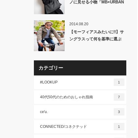
ノに見せる小物「MB×URBAN
RESEARCH」予約開始!!
2014.08.20
【モーフィアスみたいに!!】サ
ングラスって何を基準に選ぶ
の？似合うものは？かっこいい
ものは？日本人に合うものは？
カテゴリー
#LOOKUP
1
40代50代のためのおしゃれ指南
7
ce'u.
3
CONNECTED/コネクテッド
1