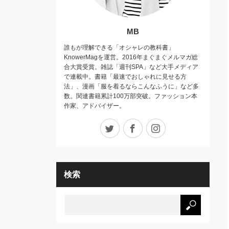
MB
誰もが理解できる「オシャレの教科書」
KnowerMagを運営。2016年まぐまぐメルマガ総
合大賞受賞。雑誌「週刊SPA」など大手メディア
で連載中。書籍「最速でおしゃれに見せる方
法」、漫画「服を着るならこんなふうに」など多
数。関連書籍累計100万部突破。ファッション本
作家、アドバイザー。
Twitter
Facebook
Instagram
検索