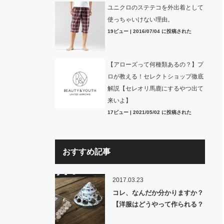
ユニクロのステテコを外出着として
使っちゃいけない理由。
19ビュー
|
2016/07/04 に投稿された
【アローズって何種類あるの？】プ
ロが教える！セレクトショップ徹底
解説【セレオリ馬鹿にするやつ出て
来いよ】
17ビュー
|
2021/05/02 に投稿された
おすすめ記事
2017.03.23
コレ、なんだか分かりますか？
【洋服はどうやって作られる？
裏話】