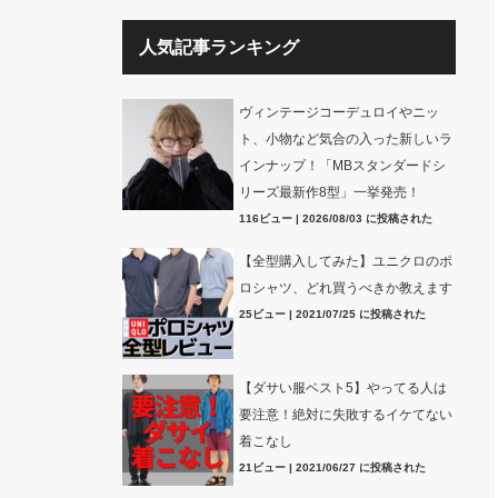
人気記事ランキング
ヴィンテージコーデュロイやニッ
ト、小物など気合の入った新しいラ
インナップ！「MBスタンダードシ
リーズ最新作8型」一挙発売！
116ビュー
|
2026/08/03 に投稿された
【全型購入してみた】ユニクロのポ
ロシャツ、どれ買うべきか教えます
25ビュー
|
2021/07/25 に投稿された
【ダサい服ベスト5】やってる人は
要注意！絶対に失敗するイケてない
着こなし
21ビュー
|
2021/06/27 に投稿された