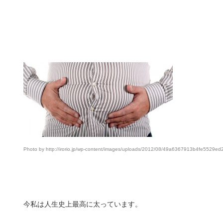
Photo by http://irorio.jp/wp-content/images/uploads/2012/08/49a6367913b4fe5529e
今私は人生史上最高に太っています。