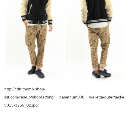
http://cdn.thumb.shop-
list.com/res/up/shoplist/shp/__basethum900__/valletta/outer/jacke
t/313-3266_02.jpg