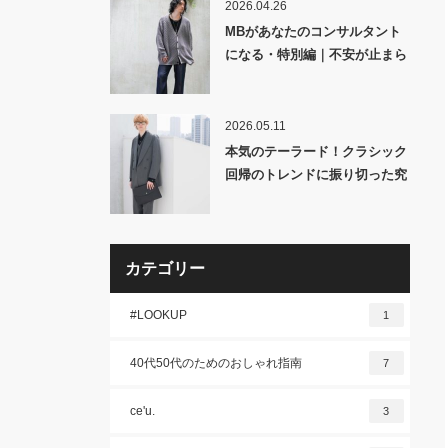
2026.04.26
MBがあなたのコンサルタント
になる・特別編｜不安が止まら
ないときの対処法
2026.05.11
本気のテーラード！クラシック
回帰のトレンドに振り切った究
極の3ピース「ULTIMATE 尾州
WOOL 60/2 HIGH COUNT
TWILL CLASSIC DOUBLE
BREASTED JACKET & GILET
カテゴリー
& FLARED TROUSERS」発
売！
#LOOKUP
1
40代50代のためのおしゃれ指南
7
ce'u.
3