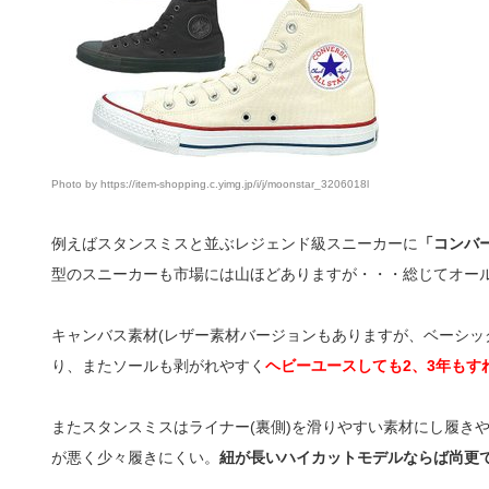
Photo by https://item-shopping.c.yimg.jp/i/j/moonstar_3206018l
例えばスタンスミスと並ぶレジェンド級スニーカーに
「コンバ
型のスニーカーも市場には山ほどありますが・・・総じてオー
キャンバス素材(レザー素材バージョンもありますが、ベーシッ
り、またソールも剥がれやすく
ヘビーユースしても2、3年もす
またスタンスミスはライナー(裏側)を滑りやすい素材にし履き
が悪く少々履きにくい。
紐が長いハイカットモデルならば尚更