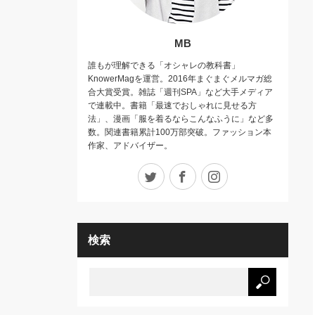
MB
誰もが理解できる「オシャレの教科書」
KnowerMagを運営。2016年まぐまぐメルマガ総
合大賞受賞。雑誌「週刊SPA」など大手メディア
で連載中。書籍「最速でおしゃれに見せる方
法」、漫画「服を着るならこんなふうに」など多
数。関連書籍累計100万部突破。ファッション本
作家、アドバイザー。
Twitter
Facebook
Instagram
検索