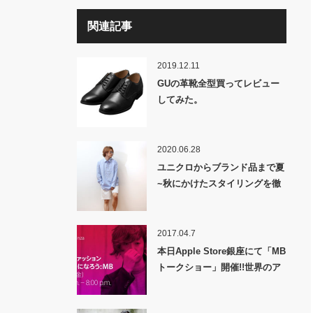
関連記事
2019.12.11
GUの革靴全型買ってレビュー
してみた。
2020.06.28
ユニクロからブランド品まで夏
~秋にかけたスタイリングを徹
底紹介！！
2017.04.7
本日Apple Store銀座にて「MB
トークショー」開催!!世界のア
ップルと協業だ!!