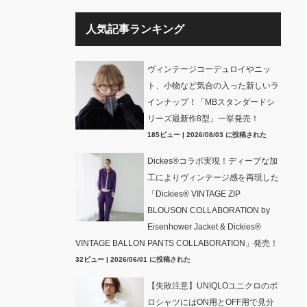
人気記事ランキング
ヴィンテージコーデュロイやニッ
ト、小物など気合の入った新しいラ
インナップ！「MBスタンダードシ
リーズ最新作8型」一挙発売！
185ビュー
|
2026/08/03 に投稿された
Dickes®コラボ実現！ディープな加
工によりヴィンテージ感を再現した
「Dickies® VINTAGE ZIP
BLOUSON COLLABORATION by
Eisenhower Jacket & Dickies®
VINTAGE BALLON PANTS COLLABORATION」発売！
32ビュー
|
2026/06/01 に投稿された
【失敗注意】UNIQLOユニクロのポ
ロシャツにはON用とOFF用で見分