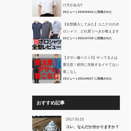
け方がある!!
26ビュー
|
2020/04/24 に投稿された
【全型購入してみた】ユニクロのポ
ロシャツ、どれ買うべきか教えます
25ビュー
|
2021/07/25 に投稿された
【ダサい服ベスト5】やってる人は
要注意！絶対に失敗するイケてない
着こなし
15ビュー
|
2021/06/27 に投稿された
おすすめ記事
2017.03.23
コレ、なんだか分かりますか？