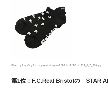
Photo by http://img5.zozo.jp/goodsimages/229/8141229/8141229_8_D_500.jpg
第1位：F.C.Real Bristolの「STAR 