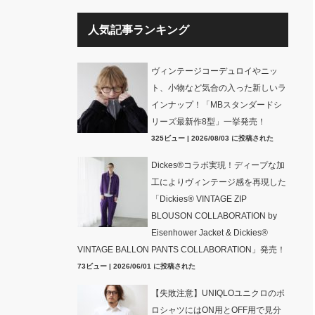
人気記事ランキング
ヴィンテージコーデュロイやニッ
ト、小物など気合の入った新しいラ
インナップ！「MBスタンダードシ
リーズ最新作8型」一挙発売！
325ビュー
|
2026/08/03 に投稿された
Dickes®コラボ実現！ディープな加
工によりヴィンテージ感を再現した
「Dickies® VINTAGE ZIP
BLOUSON COLLABORATION by
Eisenhower Jacket & Dickies®
VINTAGE BALLON PANTS COLLABORATION」発売！
73ビュー
|
2026/06/01 に投稿された
【失敗注意】UNIQLOユニクロのポ
ロシャツにはON用とOFF用で見分