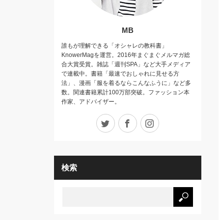
MB
誰もが理解できる「オシャレの教科書」
KnowerMagを運営。2016年まぐまぐメルマガ総
合大賞受賞。雑誌「週刊SPA」など大手メディア
で連載中。書籍「最速でおしゃれに見せる方
法」、漫画「服を着るならこんなふうに」など多
数。関連書籍累計100万部突破。ファッション本
作家、アドバイザー。
Twitter
Facebook
Instagram
検索