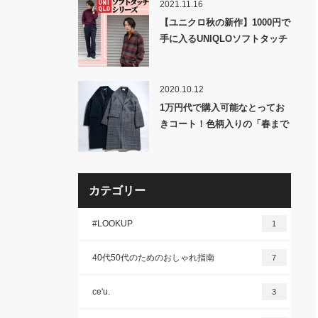
2021.11.16
【ユニクロ秋の新作】1000円で
手に入るUNIQLOソフトタッチ
シリーズが最強説ある。
2020.10.12
1万円代で購入可能なとってお
きコート！色柄入りの「春まで
使える」ヤツ！
カテゴリー
#LOOKUP
1
40代50代のためのおしゃれ指南
7
ce'u.
3