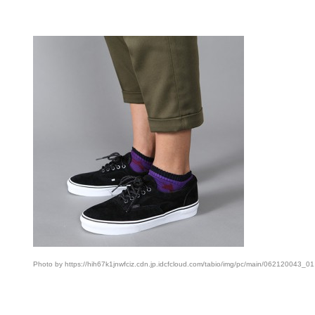
Photo by https://hih67k1jnwfciz.cdn.jp.idcfcloud.com/tabio/img/pc/main/062120043_01