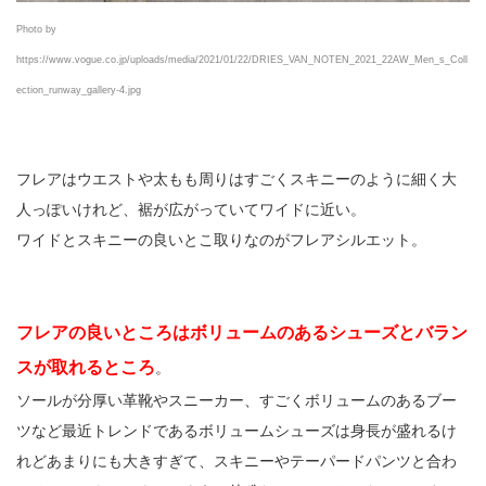
Photo by
https://www.vogue.co.jp/uploads/media/2021/01/22/DRIES_VAN_NOTEN_2021_22AW_Men_s_Coll
ection_runway_gallery-4.jpg
フレアはウエストや太もも周りはすごくスキニーのように細く大
人っぽいけれど、裾が広がっていてワイドに近い。
ワイドとスキニーの良いとこ取りなのがフレアシルエット。
フレアの良いところはボリュームのあるシューズとバラン
スが取れるところ
。
ソールが分厚い革靴やスニーカー、すごくボリュームのあるブー
ツなど最近トレンドであるボリュームシューズは身長が盛れるけ
れどあまりにも大きすぎて、スキニーやテーパードパンツと合わ