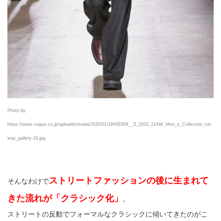
Photo by
https://www.vogue.co.jp/uploads/media/2020/01/19/HERM__S_2020_21AW_Men_s_Collection_run
way_gallery-19.jpg
ストリートファッションの後に生まれて
そんなわけで
きた流れが「クラシック化」
。
ストリートの反動でフォーマルなクラシックに傾いてきたのがこ