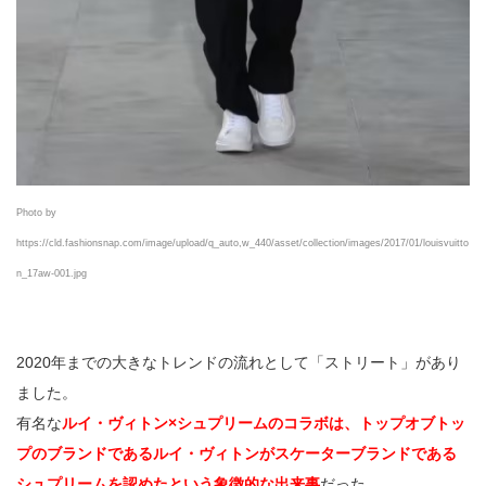
Photo by
https://cld.fashionsnap.com/image/upload/q_auto,w_440/asset/collection/images/2017/01/louisvuitto
n_17aw-001.jpg
2020年までの大きなトレンドの流れとして「ストリート」があり
ました。
有名な
ルイ・ヴィトン×シュプリームのコラボは、トップオブトッ
プのブランドであるルイ・ヴィトンがスケーターブランドである
シュプリームを認めたという象徴的な出来事
だった。