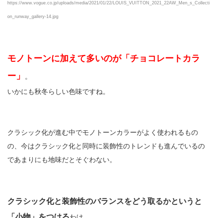
https://www.vogue.co.jp/uploads/media/2021/01/22/LOUIS_VUITTON_2021_22AW_Men_s_Collecti
on_runway_gallery-14.jpg
モノトーンに加えて多いのが「チョコレートカラ
ー」
。
いかにも秋冬らしい色味ですね。
クラシック化が進む中でモノトーンカラーがよく使われるもの
の、今はクラシック化と同時に装飾性のトレンドも進んでいるの
であまりにも地味だとそぐわない。
クラシック化と装飾性のバランスをどう取るかというと
「小物」をつける
わけ。