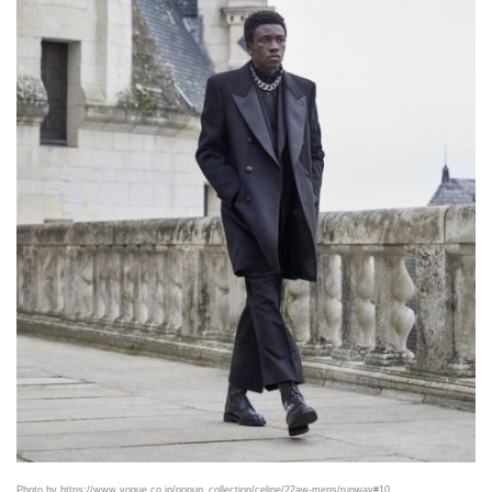
Photo by https://www.vogue.co.jp/popup_collection/celine/22aw-mens/runway#10