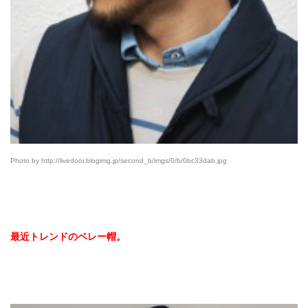
Photo by http://livedoor.blogimg.jp/second_b/imgs/0/b/0bc33dab.jpg
最近トレンドのベレー帽。