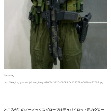
Photo by
http://blogimg.goo.ne.jp/user_image/70/7e/3120a596fc90e133579fe5699e437502.jpg
ところがこのノーメックスグローブは元々パイロット用のグロー