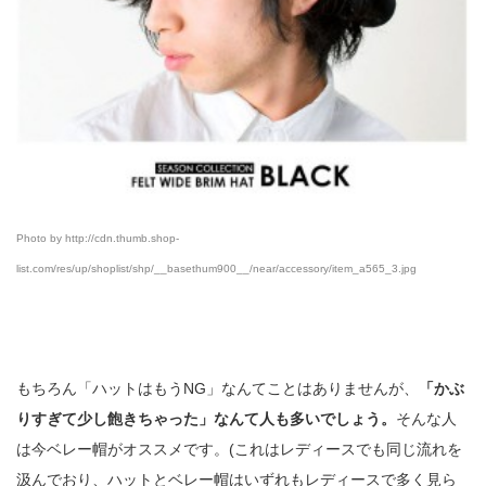
Photo by http://cdn.thumb.shop-
list.com/res/up/shoplist/shp/__basethum900__/near/accessory/item_a565_3.jpg
もちろん「ハットはもうNG」なんてことはありませんが、
「かぶ
りすぎて少し飽きちゃった」なんて人も多いでしょう。
そんな人
は今ベレー帽がオススメです。(これはレディースでも同じ流れを
汲んでおり、ハットとベレー帽はいずれもレディースで多く見ら