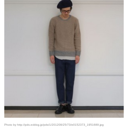
Photo by http://pds.exblog.jp/pds/1/201208/25/73/e0152373_1951689.jpg