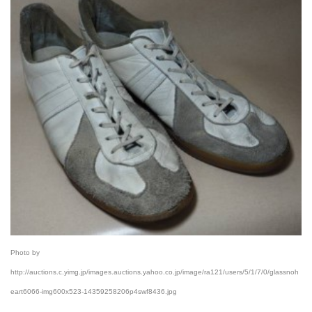
Photo by
http://auctions.c.yimg.jp/images.auctions.yahoo.co.jp/image/ra121/users/5/1/7/0/glassnoh
eart6066-img600x523-14359258206p4swf8436.jpg