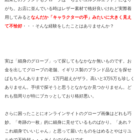
がち。お店に並んでいる時はレザー素材で格好良いけれど実際着
用してみると
なんだか「キャラクターの手」みたいに大きく見え
て不恰好
・・・そんな経験をしたことはありませんか？
実は「細身のグローブ」って探してもなかなか無いものです。お
金を出してグローブの老舗、イギリス製のブランド品などを探せ
ばもちろんありますが、1万円超えがザラ。高いと3万5万も珍しく
ありません。手頃で探そうと思うとなかなか見つかりません。ど
れも指周りが特にブカッとしており格好悪い。
さらに困ったことにオンラインサイトのグローブ画像はどれも巧
妙。「奇跡の一枚」的に細身に見せているものばかり。「あれ？
これ細身でいいじゃん」と思って届いたものをはめるとやはりユ
ルめで不恰好・・・そんなのばかりです。