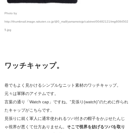
Photo by
http://thumbnail.image.rakuten.co.jp/@0_mall/yamamotojp/cabinet/00482121/img6084502
5.jpg
ワッチキャップ。
巷でもよく見かけるシンプルなニット素材のワッチキャップ。
元々は軍隊のアイテムです。
言葉の通り「Watch cap」ですね。”見張り(watch)”のために作られ
たキャップがこちらです。
見張りに就く軍人に通常使われるツバ付きの帽子をかぶせたんじ
ゃ視界が悪くて仕方ありません。
そこで視界を妨げるツバを取り