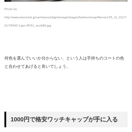
Photo by
http://www.mensclub.jp/var/mensclubjp/storage/images/fashion/snap/firenze135_11_0117/
01/76540-1-jpn-JP/01_rect480.jpg
何色を選んでいいか分からない、という人は手持ちのコートの色
と合わせてあげると良いでしょう。
1000円で格安ワッチキャップが手に入る