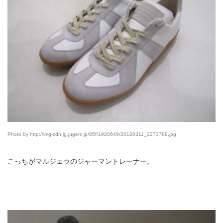
Photo by http://img-cdn.jg.jugem.jp/85f/1920649/20120311_2273789.jpg
こっちがマルジェラのジャーマントレーナー。