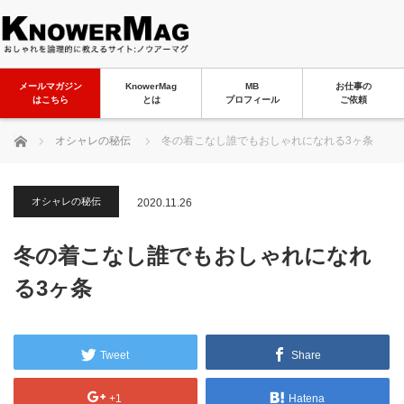
メールマガジン
KnowerMag
MB
お仕事の
はこちら
とは
プロフィール
ご依頼
ホーム
オシャレの秘伝
冬の着こなし誰でもおしゃれになれる3ヶ条
オシャレの秘伝
2020.11.26
冬の着こなし誰でもおしゃれになれ
る3ヶ条
Tweet
Share
+1
Hatena