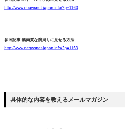
http://www.neqwsnet-japan.info/?p=1163
参照記事:筋肉質な腕周りに見せる方法
http://www.neqwsnet-japan.info/?p=1163
具体的な内容を教えるメールマガジン