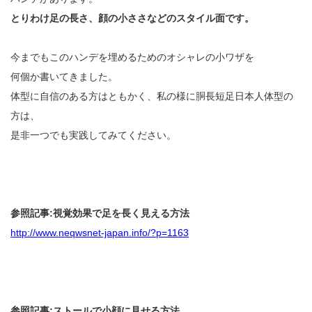
とりわけ足の長さ、顔の小ささなどのスタイル面です。
今までもこのハンデを埋めるためのオシャレの小ワザを
何個か書いてきました。
体型に自信のある方はともかく、私の様に胴長短足日本人体型の
方は、
是非一つでも実践してみてください。
参照記事:視覚効果で足を長く見える方法
http://www.neqwsnet-japan.info/?p=1163
参照記事:ストールで小顔に見せる方法