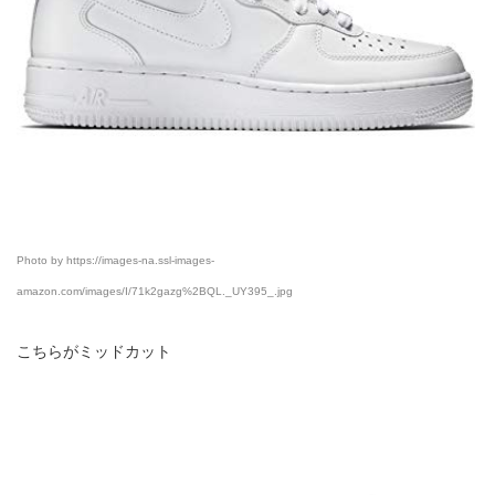
Photo by https://images-na.ssl-images-
amazon.com/images/I/71k2gazg%2BQL._UY395_.jpg
こちらがミッドカット