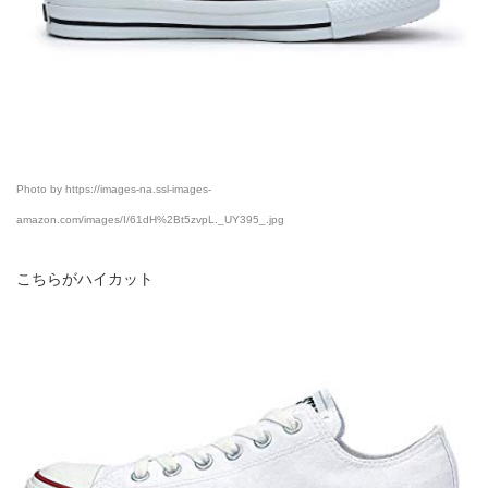
Photo by https://images-na.ssl-images-
amazon.com/images/I/61dH%2Bt5zvpL._UY395_.jpg
こちらがハイカット