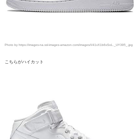
Photo by https://images-na.ssl-images-amazon.com/images/I/41vX1b6xSoL._UY395_.jpg
こちらがハイカット