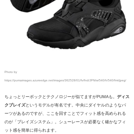
Photo by
https://pumaimages.azureedge.net/images/362528/01/fv/fnd/JPN/w/540/h/540/fmt/jpeg/
ちょっとリーボックとテクノロジーが似てますがPUMAも。
ディス
クブレイズ
というモデルが有名です。中央にダイヤルのようなパ
ーツがあるのですが、ここを回すことでフィット感を高められる
のが「ブレイズシステム」。シューレースが必要なく確かなフィ
ット感を簡単に得られます。