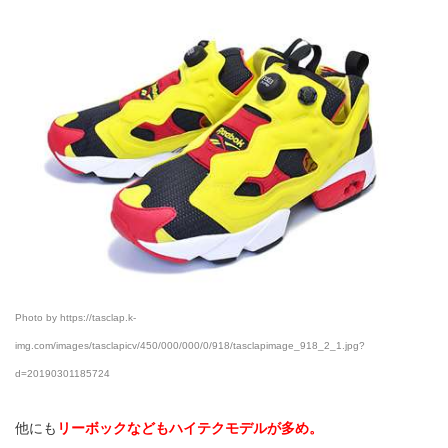
Photo by https://tasclap.k-
img.com/images/tasclapicv/450/000/000/0/918/tasclapimage_918_2_1.jpg?
d=20190301185724
他にも
リーボックなどもハイテクモデルが多め。