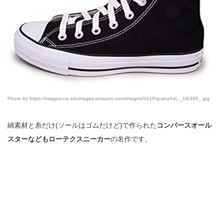
Photo by https://images-na.ssl-images-amazon.com/images/I/41PqcsnaXsL._UX395_.jpg
綿素材と糸だけ(ソールはゴムだけど)で作られた
コンバースオール
スターなどもローテクスニーカー
の名作です。