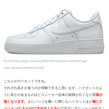
Photo by https://img21.shop-pro.jp/PA01349/729/product/135025880.jpg?
cmsp_timestamp=20180911150505
こちらがローカットですね。
それぞれ高さが違うのが理解できると思います。ハイカットのよ
うに高さがあるものほどスニーカー自体の面積が広くなり
主張が
強くなります。
またパンツを履いた際にもハイカットほど
裾にク
ッション(たまり)ができやすくなる
ので足元にボリュームが出るこ