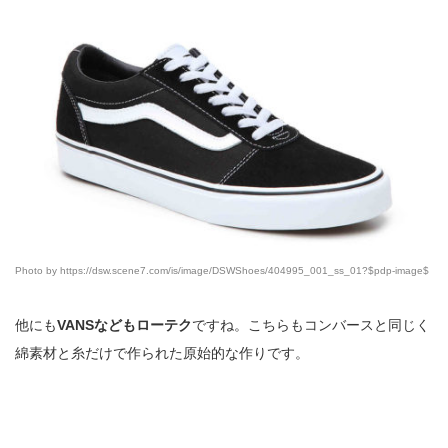
Photo by https://dsw.scene7.com/is/image/DSWShoes/404995_001_ss_01?$pdp-image$
他にも
VANSなどもローテク
ですね。こちらもコンバースと同じく
綿素材と糸だけで作られた原始的な作りです。