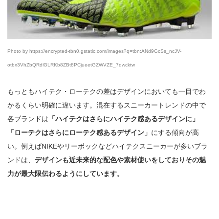
Photo by https://encrypted-tbn0.gstatic.com/images?q=tbn:ANd9GcSs_ncJV-
otbx3VhZbQRdlGLRKb8ZBt8PCjueetGZWVZE_7dwcktw
もっともハイテク・ローテクの差はデザインにおいても一目でわ
かるくらい明確に違います。混在するスニーカートレンドの中で
各ブランドは
「ハイテクはさらにハイテク感あるデザインに」
「ローテクはさらにローテク感あるデザイン」
にする傾向が高
い。例えばNIKEやリーボックなどハイテクスニーカーが多いブラ
ンドは、
デザインも近未来的な配色や素材使いをしておりその魅
力が最大限伝わるようにしています。