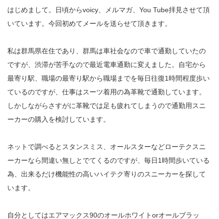
はじめまして。日頃からvoicy、メルマガ、You Tube拝見させて頂
いています。今回初めてメールを送らせて頂きます。
私は群馬県在住であり、群馬は車社会なので車で通勤していたの
ですが、渋滞が苦手なので最近電車通勤に変えました。自宅から
最寄り駅、職場の最寄り駅から職場までを毎日往復1時間程度歩い
ているのですが、仕事はスーツ着用の為革靴で通勤しています。
しかしながらさすがに革靴では足も疲れてしまうので通勤用スニ
ーカーの購入を検討しています。
ネットで調べるとスタンスミス、オールスターなどローテクスニ
ーカーなら間違い無しとでてくるのですが、毎日1時間歩いている
為、出来るだけ機能性の高いハイテク寄りのスニーカーを探して
います。
自分としてはエアマックス90のオールホワイトorオールブラッ