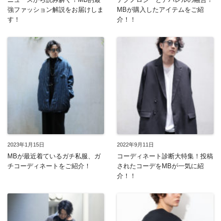
強ファッション解説をお届けしま
MBが購入したアイテムをご紹
す！
介！！
2023年1月15日
2022年9月11日
MBが最近着ているガチ私服、ガ
コーディネート診断大特集！投稿
チコーディネートをご紹介！
されたコーデをMBが一気に紹
介！！