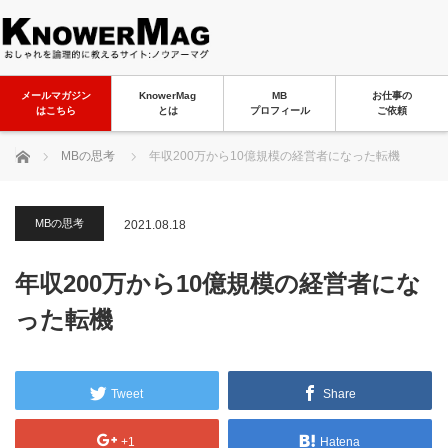
メールマガジン
KnowerMag
MB
お仕事の
はこちら
とは
プロフィール
ご依頼
ホーム
MBの思考
年収200万から10億規模の経営者になった転機
MBの思考
2021.08.18
年収200万から10億規模の経営者にな
った転機
Tweet
Share
+1
Hatena