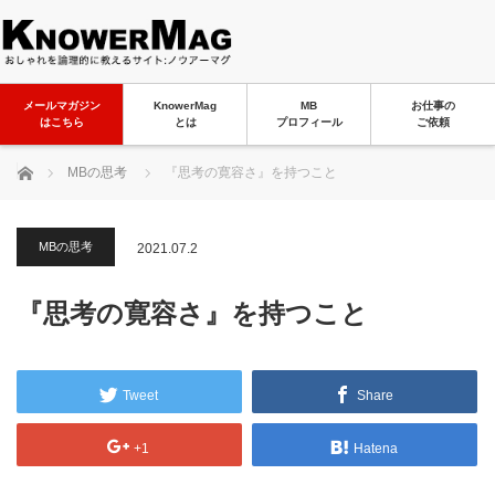
メールマガジン
KnowerMag
MB
お仕事の
はこちら
とは
プロフィール
ご依頼
ホーム
MBの思考
『思考の寛容さ』を持つこと
MBの思考
2021.07.2
『思考の寛容さ』を持つこと
Tweet
Share
+1
Hatena