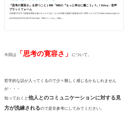
『思考の寛容さ』を持つこと | MB「MBの『もっと幸せに働こう』‼️」/ Voicy - 音声
プラットフォーム
▼毎週5万文字で超優良情報を届けるメルマガはこちら日本最大規模の登録者を持つ有料メルマガですhttps://www.mag2.co
m/m/0001622754.html▼YouTube『MBチャンネル』https...
「思考の寛容さ」
今回は
について。
哲学的な話が入ってくるので少々難しく感じるかもしれません
が・・・
他人とのコミュニケーションに対する見
知っておくと
方が洗練される
ので是非参考にしてみてください。