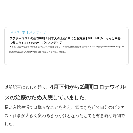
Voicy - ボイスメディア
アフターコロナの生存戦略！日本人の上位1%になる方法 | MB「MBの『もっと幸せ
に働こう』‼️」/ Voicy - ボイスメディア
▼毎週5万文字で超優良情報を届けるメルマガはこちら日本最大規模の登録者を持つ有料メルマガですhttps://www.mag2.co
m/m/0001622754.html▼YouTube『MBチャンネル』https...
4月下旬から2週間コロナウイル
以前記事にもした通り、
スの治療のため入院していました
。
長い入院生活では様々なことを考え、気づきを得て自分のビジネ
ス・仕事が大きく変わるきっかけとなったとても有意義な時間で
した。