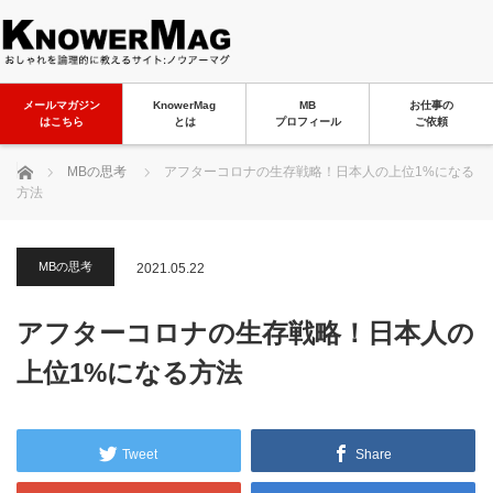
メールマガジン
KnowerMag
MB
お仕事の
はこちら
とは
プロフィール
ご依頼
ホーム
MBの思考
アフターコロナの生存戦略！日本人の上位1%になる
方法
MBの思考
2021.05.22
アフターコロナの生存戦略！日本人の
上位1%になる方法
Tweet
Share