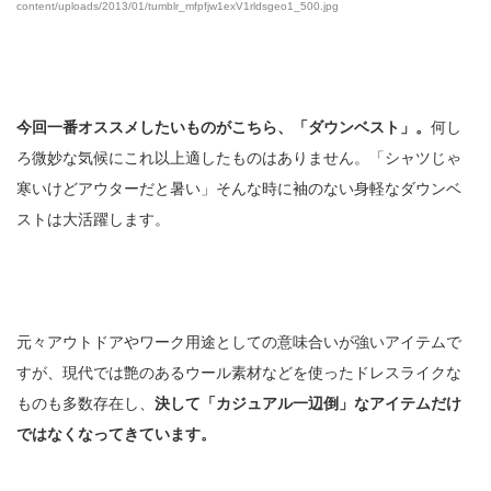
content/uploads/2013/01/tumblr_mfpfjw1exV1rldsgeo1_500.jpg
今回一番オススメしたいものがこちら、「ダウンベスト」。
何し
ろ微妙な気候にこれ以上適したものはありません。「シャツじゃ
寒いけどアウターだと暑い」そんな時に袖のない身軽なダウンベ
ストは大活躍します。
元々アウトドアやワーク用途としての意味合いが強いアイテムで
すが、現代では艶のあるウール素材などを使ったドレスライクな
ものも多数存在し、
決して「カジュアル一辺倒」なアイテムだけ
ではなくなってきています。