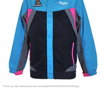
Photo by http://www.sports-ws.com/img/item/FO4SV08/FO4SV083.jpg