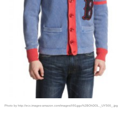
Photo by http://ecx.images-amazon.com/images/I/91ggu%2BOhDOL._UY500_.jpg