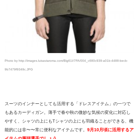
Photo by http://images.luisaviaroma.com/Big61I/7FA/004_c680c939-a01b-4488-becb-
9b7479f9349c.JPG
スーツのインナーとしても活用する「ドレスアイテム」の一つで
もあるカーディガン。薄手で春や秋の微妙な気候の変化に対応し
やすく、シャツの上にもTシャツの上にも羽織ることができる、機
能的には非〜〜常に便利なアイテムです。
9月10月頃に活用するア
イテムの筆頭選手でしょう。