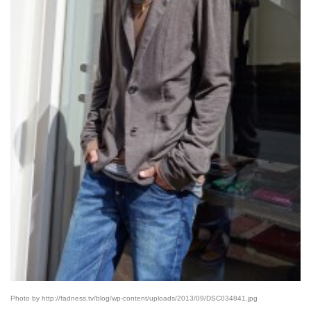
Photo by http://fadness.tv/blog/wp-content/uploads/2013/09/DSC034841.jpg