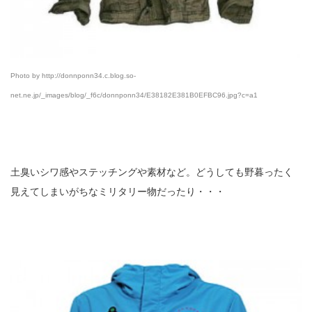
Photo by http://donnponn34.c.blog.so-
net.ne.jp/_images/blog/_f6c/donnponn34/E38182E381B0EFBC96.jpg?c=a1
土臭いシワ感やステッチングや素材など。どうしても野暮ったく
見えてしまいがちなミリタリー物だったり・・・