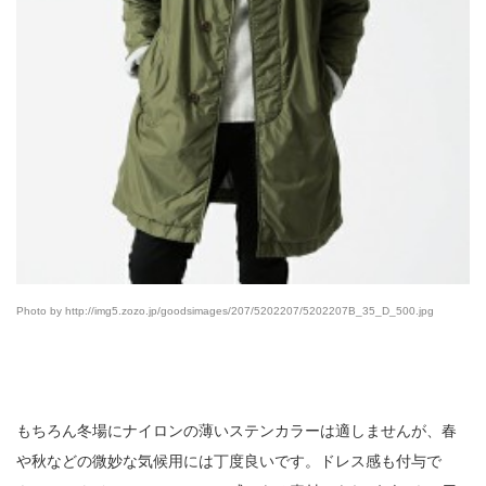
Photo by http://img5.zozo.jp/goodsimages/207/5202207/5202207B_35_D_500.jpg
もちろん冬場にナイロンの薄いステンカラーは適しませんが、春
や秋などの微妙な気候用には丁度良いです。ドレス感も付与で