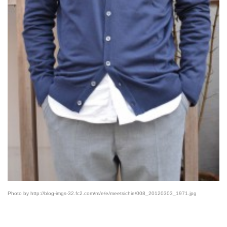
Photo by http://blog-imgs-32.fc2.com/m/e/e/meetsichie/008_20120303_1971.jpg