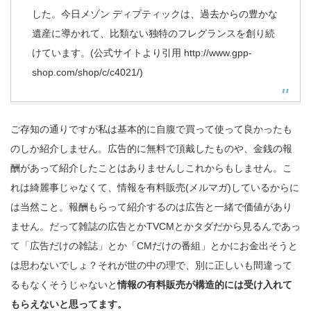
した。今日メゾン ディプティックは、過去からの豊かな
遺産に導かれて、比類ない独特のフレグランスを創り続
けています。(公式サイトより引用 http://www.gpp-
shop.com/shop/c/c4021/)
ご存知の通りですが私は基本的に自腹で買って使って良かったも
のしか紹介しません。広告的に無料で頂戴したものや、金銭の報
酬があって紹介したことはありませんしこれからもしません。こ
れは綺麗事じゃなくて、情報を有料販売(メルマガ)しているからに
は当然こと。報酬もらって紹介するのは広告と一緒で価値があり
ません。だって雑誌の広告とかTVCMとかタダだから見るんであっ
て「広告だけの雑誌」とか「CMだけの番組」とかにお金出そうと
は思わないでしょ？それが世の中の理で、別に正しいも間違って
るもなくそうじゃないと
情報の有料販売が構造的には受け入れて
もらえないと思ってます。