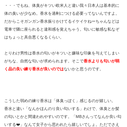
・・・でもね、体臭がキツい欧米人と違い我々日本人は基本的に
体の臭いが少なめ。香水を過剰につける必要ってないんですよ。
だからこそガンガン香水振りかけてるイケイケねーちゃんなどは
電車で隣に座られると違和感を覚えちゃう。匂いに敏感な私なぞ
はちょっと具合悪くなるくらい。
とりわけ男性は香水の匂いがキツいと嫌味な印象を与えてしまい
がちな、自然な匂いが求められます。そこで
香水よりも匂いが弱
く品の良い練り香水が良いのでは
ないかと思うのです。
こうした弱めの練り香水は「体臭っぽく」感じるのが嬉しい。
香水と違い「なんかほんのり良い匂いする」わけで、体臭とか髪
の匂いとかと間違われやすいのです。「MBさんってなんか良い匂
いする❤️」なんて女子から思われたら嬉しいでしょ。ただでさえ