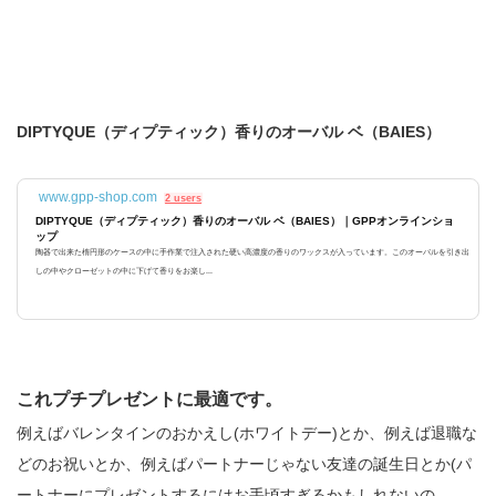
DIPTYQUE（ディプティック）香りのオーバル ベ（BAIES）
www.gpp-shop.com
2 users
DIPTYQUE（ディプティック）香りのオーバル ベ（BAIES）｜GPPオンラインショ
ップ
陶器で出来た楕円形のケースの中に手作業で注入された硬い高濃度の香りのワックスが入っています。このオーバルを引き出
しの中やクローゼットの中に下げて香りをお楽し...
これプチプレゼントに最適です。
例えばバレンタインのおかえし(ホワイトデー)とか、例えば退職な
どのお祝いとか、例えばパートナーじゃない友達の誕生日とか(パ
ートナーにプレゼントするにはお手頃すぎるかもしれないの