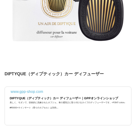
DIPTYQUE（ディプティック）カー ディフューザー
www.gpp-shop.com
DIPTYQUE（ディプティック）カー ディフューザー｜GPPオンラインショップ
美しく、モダンで、技術的に洗練されたオブジェ。車の通気口に取り付けるタイプのディフューザーです。<FONT color=
#ff0000>※インサート（香りのカプセル）は別売...