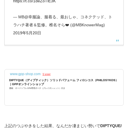
https://t.co/1deZoTlE3K
— MB@幸服論、服着る、最おしゃ、コネクテッド、ト
ラハチ著者＆監修。椎名そら❤️ (@MBKnowerMag)
2019年5月20日
www.gpp-shop.com
1 user
DIPTYQUE（ディプティック）ソリッドパフューム フィロシコス（PHILOSYKOS）
｜GPPオンラインショップ
濃縮 オードトワレ10%専用ポーチ（グレイポシェット）付き
上記のつぶやきをした結果、なんだか凄まじい勢いで
DIPTYQUE/