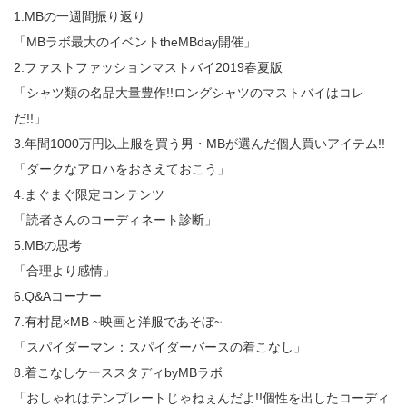
1.MBの一週間振り返り
「MBラボ最大のイベントtheMBday開催」
2.ファストファッションマストバイ2019春夏版
「シャツ類の名品大量豊作!!ロングシャツのマストバイはコレ
だ!!」
3.年間1000万円以上服を買う男・MBが選んだ個人買いアイテム!!
「ダークなアロハをおさえておこう」
4.まぐまぐ限定コンテンツ
「読者さんのコーディネート診断」
5.MBの思考
「合理より感情」
6.Q&Aコーナー
7.有村昆×MB ~映画と洋服であそぼ~
「スパイダーマン：スパイダーバースの着こなし」
8.着こなしケーススタディbyMBラボ
「おしゃれはテンプレートじゃねぇんだよ!!個性を出したコーディ