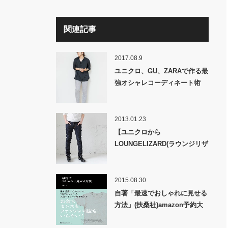
関連記事
2017.08.9
ユニクロ、GU、ZARAで作る最
強オシャレコーディネート術
「ファストファッションマスト
バイ」!!
2013.01.23
【ユニクロから
LOUNGELIZARD(ラウンジリザ
ード)まで】KnowerMag的オス
スメ スキニーデニム！
2015.08.30
自著「最速でおしゃれに見せる
方法」(扶桑社)amazon予約大
好評につき異例の発売前増刷決