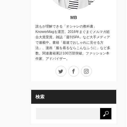
MB
誰もが理解できる「オシャレの教科書」
KnowerMagを運営。2016年まぐまぐメルマガ総
合大賞受賞。雑誌「週刊SPA」など大手メディア
で連載中。書籍「最速でおしゃれに見せる方
法」、漫画「服を着るならこんなふうに」など多
数。関連書籍累計100万部突破。ファッション本
作家、アドバイザー。
Twitter
Facebook
Instagram
検索