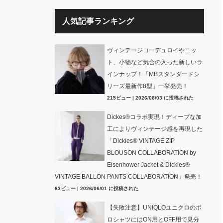
人気記事ランキング
ヴィンテージコーデュロイやニッ
ト、小物など気合の入った新しいラ
インナップ！「MBスタンダードシ
リーズ最新作8型」一挙発売！
215ビュー
|
2026/08/03 に投稿された
Dickes®コラボ実現！ディープな加
工によりヴィンテージ感を再現した
「Dickies® VINTAGE ZIP
BLOUSON COLLABORATION by
Eisenhower Jacket & Dickies®
VINTAGE BALLON PANTS COLLABORATION」発売！
63ビュー
|
2026/06/01 に投稿された
【失敗注意】UNIQLOユニクロのポ
ロシャツにはON用とOFF用で見分