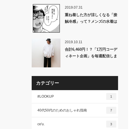
定!!
2019.07.31
重ね着した方が涼しくなる「接
触冷感」って？メンズの水着は
何を選ぶべき？夏の悩みを一気
に解決！
2019.10.11
合計6,460円！？「1万円コーデ
ィネート企画」を毎週配信しま
す！
カテゴリー
#LOOKUP
1
40代50代のためのおしゃれ指南
7
ce'u.
3