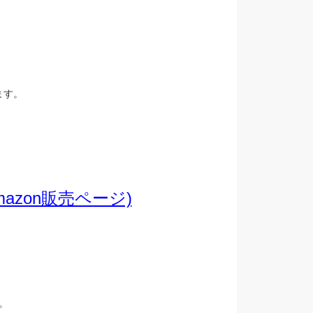
、
ます。
zon販売ページ)
。