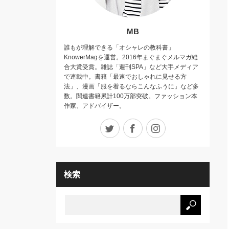
MB
誰もが理解できる「オシャレの教科書」
KnowerMagを運営。2016年まぐまぐメルマガ総
合大賞受賞。雑誌「週刊SPA」など大手メディア
で連載中。書籍「最速でおしゃれに見せる方
法」、漫画「服を着るならこんなふうに」など多
数。関連書籍累計100万部突破。ファッション本
作家、アドバイザー。
Twitter
Facebook
Instagram
検索