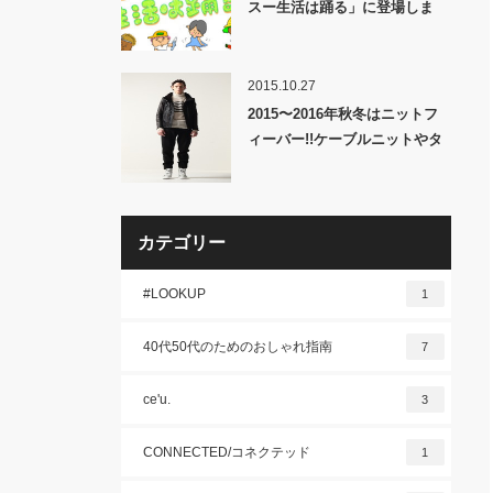
スー生活は踊る」に登場しま
す！
2015.10.27
2015〜2016年秋冬はニットフ
ィーバー!!ケーブルニットやタ
ートルネックニットなど今年の
注目株3選を解説!!
カテゴリー
#LOOKUP
1
40代50代のためのおしゃれ指南
7
ce'u.
3
CONNECTED/コネクテッド
1