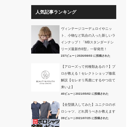
人気記事ランキング
ヴィンテージコーデュロイやニッ
ト、小物など気合の入った新しいラ
インナップ！「MBスタンダードシ
リーズ最新作8型」一挙発売！
237ビュー
|
2026/08/03 に投稿された
【アローズって何種類あるの？】プ
ロが教える！セレクトショップ徹底
解説【セレオリ馬鹿にするやつ出て
来いよ】
40ビュー
|
2021/05/02 に投稿された
【全型購入してみた】ユニクロのポ
ロシャツ、どれ買うべきか教えます
39ビュー
|
2021/07/25 に投稿された