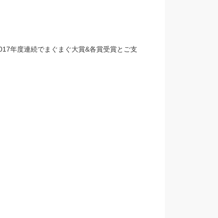
、2017年度連続でまぐまぐ大賞&各賞受賞とご支