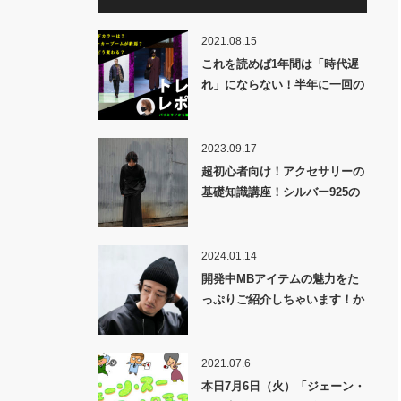
2021.08.15
これを読めば1年間は「時代遅
れ」にならない！半年に一回の
大人気企画！2021-2022秋冬メ
ンズトレンドレポート！！
2023.09.17
超初心者向け！アクセサリーの
基礎知識講座！シルバー925の
「925」って？ゴールドなのに
シルバーカラーがあるのは何
故？
2024.01.14
開発中MBアイテムの魅力をた
っぷりご紹介しちゃいます！か
なりすごいの仕込んでいま
す・・・
2021.07.6
本日7月6日（火）「ジェーン・