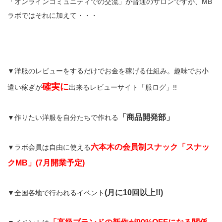
「オンラインコミュニティでの交流」が普通のサロンですが、MB
ラボではそれに加えて・・・
▼洋服のレビューをするだけでお金を稼げる仕組み。趣味でお小
確実に
遣い稼ぎが
出来るレビューサイト「服ログ」!!
「商品開発部」
▼作りたい洋服を自分たちで作れる
六本木の会員制スナック「スナッ
▼ラボ会員は自由に使える
クMB」(7月開業予定)
(月に10回以上!!)
▼全国各地で行われるイベント