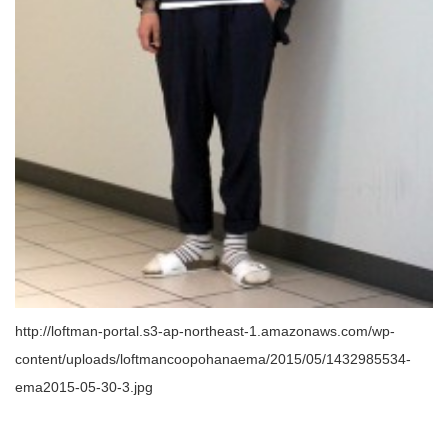
http://loftman-portal.s3-ap-northeast-1.amazonaws.com/wp-
content/uploads/loftmancoopohanaema/2015/05/1432985534-
ema2015-05-30-3.jpg