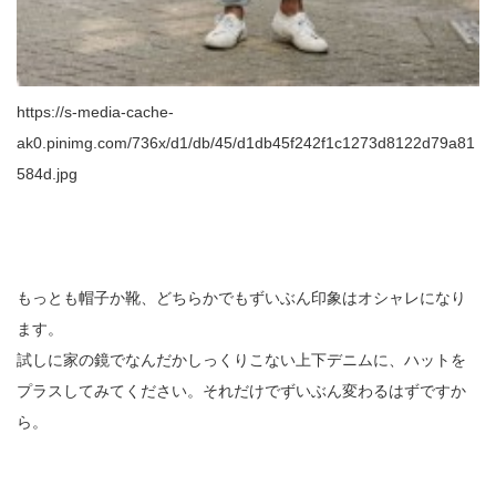
https://s-media-cache-
ak0.pinimg.com/736x/d1/db/45/d1db45f242f1c1273d8122d79a81
584d.jpg
もっとも帽子か靴、どちらかでもずいぶん印象はオシャレになり
ます。
試しに家の鏡でなんだかしっくりこない上下デニムに、ハットを
プラスしてみてください。それだけでずいぶん変わるはずですか
ら。