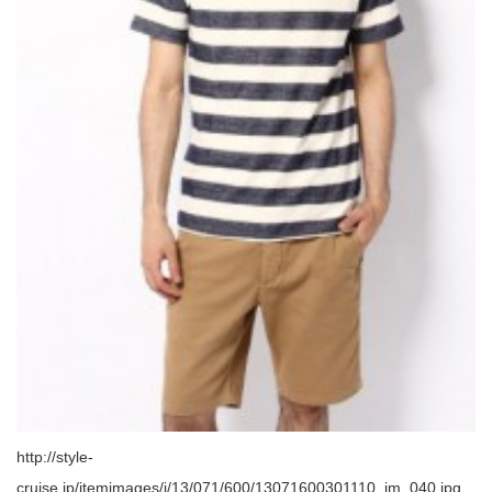
http://style-
cruise.jp/itemimages/i/13/071/600/13071600301110_im_040.jpg