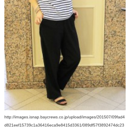
http://images.isnap.baycrews.co.jp/upload/images/201507/09fad4
d821eef15739c1a36416eca9e8415d3361/089df57f3892474dc23