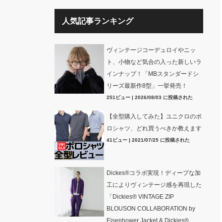
人気記事ランキング
ヴィンテージコーデュロイやニッ
ト、小物など気合の入った新しいラ
インナップ！「MBスタンダードシ
リーズ最新作8型」一挙発売！
251ビュー
|
2026/08/03 に投稿された
【全型購入してみた】ユニクロのポ
ロシャツ、どれ買うべきか教えます
41ビュー
|
2021/07/25 に投稿された
Dickes®コラボ実現！ディープな加
工によりヴィンテージ感を再現した
「Dickies® VINTAGE ZIP
BLOUSON COLLABORATION by
Eisenhower Jacket & Dickies®