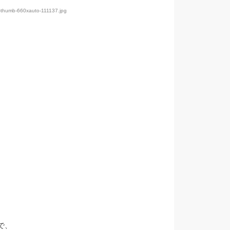
-thumb-660xauto-111137.jpg
で、