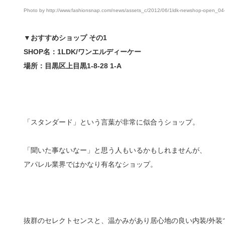
Photo by http://www.fashionsnap.com/news/assets_c/2012/06/1ldk-newshop-open_04
▼おすすめショップ その1
SHOP名：1LDK/ワンエルディーケー
場所：目黒区上目黒1-8-28 1-A
「スタンダード」という言葉が非常に似合うショップ。
「聞いた事ないなー」と思う人もいるかもしれませんが、
アパレル業界ではかなり有名なショップ。
抜群のセレクトセンスと、温かみがあり居心地の良い内装/外装