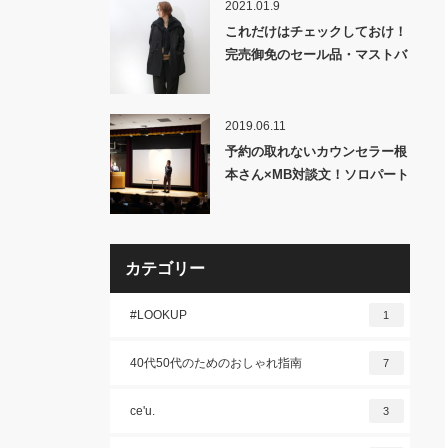
2021.01.9
これだけはチェックしておけ！
完売御免のセール品・マストバ
イ！！
2019.06.11
予約の取れないカウンセラー根
本さん×MB対談文！ソロパート
編全文お届け！
カテゴリー
#LOOKUP
1
40代50代のためのおしゃれ指南
7
ce'u.
3