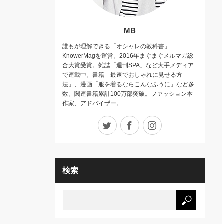
MB
誰もが理解できる「オシャレの教科書」
KnowerMagを運営。2016年まぐまぐメルマガ総
合大賞受賞。雑誌「週刊SPA」など大手メディア
で連載中。書籍「最速でおしゃれに見せる方
法」、漫画「服を着るならこんなふうに」など多
数。関連書籍累計100万部突破。ファッション本
作家、アドバイザー。
Twitter
Facebook
Instagram
検索