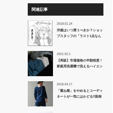
関連記事
2018.01.24
洋服はいつ買うべきか？ショッ
プスタッフの「ラスト1点なん
ですよ」は実は本当！？
2021.02.1
【再販】市場価格の半額程度！
家庭用洗濯機で洗えるハイエン
ドDSKBシャツ！ついに発売し
ます！
2016.04.17
「重ね着」をやめるとコーディ
ネートが一気にはかどる!!面倒
で複雑なファッションの世界、
思い切って単純化してみよう!!