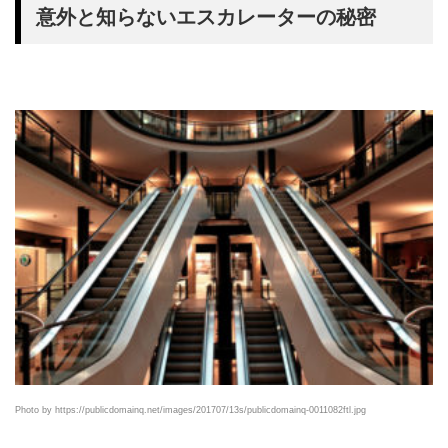
意外と知らないエスカレーターの秘密
Photo by https://publicdomainq.net/images/201707/13s/publicdomainq-0011082ftl.jpg