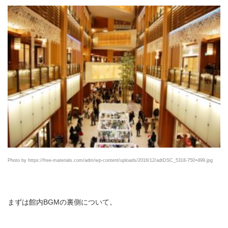
Photo by https://free-materials.com/adm/wp-content/uploads/2016/12/adtDSC_5318-750×499.jpg
まずは館内BGMの裏側について。