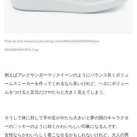
Photo by https://amq-mcq.dam.kering.com/m/689eebe445dd5860/Medium-
625156WHXMT9074_F.jpg
例えばアレクサンダーマックイーンのようにバランス良くボリュ
ームスニーカーを作ってくれるなら良いけれど、ヘタにボリュー
ムをつけると足元だけやたらと大きく見えてしまう。
そうして体に対して手や足がやたら大きいと夢の国のキャラクタ
ーの〇ッキーのように幼くかわいらしい印象になるんです。
女性ならかわいらしく着こなせるかもしれないけれど、大人の男