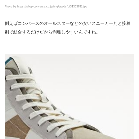
Photo by https://shop.converse.co.jp/img/goods/L/31303781.jpg
例えばコンバースのオールスターなどの安いスニーカーだと接着
剤で結合するだけだから剥離しやすいんですね。