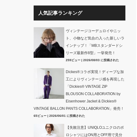
人気記事ランキング
ヴィンテージコーデュロイやニッ
ト、小物など気合の入った新しいラ
インナップ！「MBスタンダードシ
リーズ最新作8型」一挙発売！
259ビュー
|
2026/08/03 に投稿された
Dickes®コラボ実現！ディープな加
工によりヴィンテージ感を再現した
「Dickies® VINTAGE ZIP
BLOUSON COLLABORATION by
Eisenhower Jacket & Dickies®
VINTAGE BALLON PANTS COLLABORATION」発売！
65ビュー
|
2026/06/01 に投稿された
【失敗注意】UNIQLOユニクロのポ
ロシャツにはON用とOFF用で見分