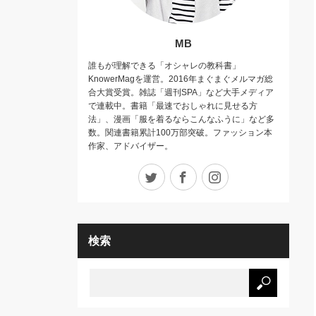
MB
誰もが理解できる「オシャレの教科書」
KnowerMagを運営。2016年まぐまぐメルマガ総
合大賞受賞。雑誌「週刊SPA」など大手メディア
で連載中。書籍「最速でおしゃれに見せる方
法」、漫画「服を着るならこんなふうに」など多
数。関連書籍累計100万部突破。ファッション本
作家、アドバイザー。
Twitter
Facebook
Instagram
検索