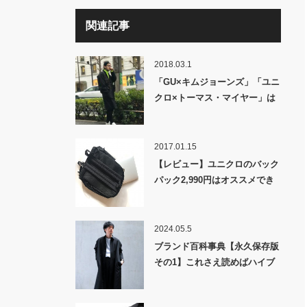
関連記事
2018.03.1
「GU×キムジョーンズ」「ユニ
クロ×トーマス・マイヤー」は
期待ハズレなのか？
2017.01.15
【レビュー】ユニクロのバック
パック2,990円はオススメでき
るか
2024.05.5
ブランド百科事典【永久保存版
その1】これさえ読めばハイブ
ランドのイメージや得意アイテ
ムがよくわかります！