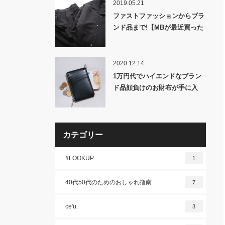
2019.05.21
ファストファッションからブラ
ンド品まで!【MBが最近買った
もの集】
2020.12.14
1万円代でハイエンドなブラン
ド品顔負けのお財布が手に入
る！！究極のハイエンドウォレ
ット&キーケースが爆誕！
カテゴリー
#LOOKUP
1
40代50代のためのおしゃれ指南
7
ce'u.
3