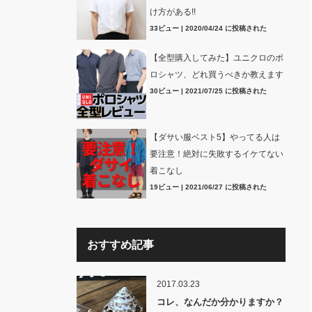
け方がある!!
33ビュー
|
2020/04/24 に投稿された
【全型購入してみた】ユニクロのポ
ロシャツ、どれ買うべきか教えます
30ビュー
|
2021/07/25 に投稿された
【ダサい服ベスト5】やってる人は
要注意！絶対に失敗するイケてない
着こなし
19ビュー
|
2021/06/27 に投稿された
おすすめ記事
2017.03.23
コレ、なんだか分かりますか？