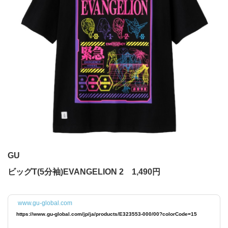
GU
ビッグT(5分袖)EVANGELION 2 1,490円
www.gu-global.com
https://www.gu-global.com/jp/ja/products/E323553-000/00?colorCode=15