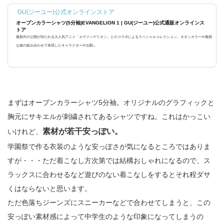
GU(ジーユー)公式オンラインストア
オープンカラーシャツ(5分袖)EVANGELION 1 | GU(ジーユー)公式通販オンラインス
トア
最新作の公開が待たれる大人気アニメ「エヴァンゲリオン」とのコラボによるスペシャルコレクション。ネオンカラーや複雑
な線の組み合わせで表現したキャラクターやお馴...
まずはオープンカラーシャツ5分袖。オリジナルのグラフィックと
胸元にサキエルが刺繍されてあるシャツですね。これはかっこい
素材が若干安っぽい。
いけれど、
学園祭で作る衣装のような安っぽさが気になるところではありま
すが・・・ただ着こなし方次第では結構おしゃれになるので、ス
ラックスに合わせるなど遊びのない着こなしをするとそれ程ダサ
くはならないと思います。
ただ色落ちジーンズにスニーカーなどで合わせてしまうと、この
安っぽい素材感によって中学生のような印象になってしまうの