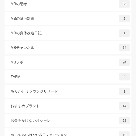
MBの思考
53
MBの薄毛対策
2
MBの身体改造日記
1
MBチャンネル
14
MBラボ
24
ZARA
2
ありがとうラウンジリザード
1
おすすめブランド
44
お金をかけないオシャレ
28
やっちゃいけないNGファッション
15