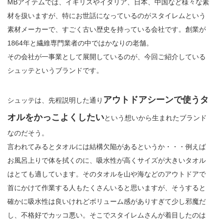
MBアイテムでは、イギリスやイタリア、日本、中国など様々な素
材を扱いますが、特にお世話になっているのがスタイレムという
素材メーカーで、すごく古い歴史を持っている会社です。創業が
1864年と繊維専門業者の中ではかなりの老舗。
その会社が一事業として展開しているのが、今回ご紹介している
シュッテというブランドです。
アウトドアシーンで使うタ
シュッテは、先程説明した通り
オルをかっこよくしたい
という想いから生まれたブランド
なのだそう。
言われてみるとタオルには結構欠陥があるというか・・・例えば
お風呂上りで体を拭くのに、吸水性が高くサイズが大きいタオル
はとても適しています。そのタオルを山や海などのアウトドアで
首にかけて作業する人もたくさんいると思いますが、そうすると
確かに吸水性は良いけれどボリューム感がありすぎて少し邪魔だ
し、不格好でカッコ悪い。そこでスタイレムさんが着目したのは