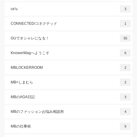
ce'u.
3
CONNECTED/コネクテッド
1
GUでオシャレになる！
55
KnowerMagへようこそ
6
MBLOCKERROOM
2
MB×しまむら
2
MBのAGA日記
3
MBのファッションお悩み相談所
4
MBの仕事術
9