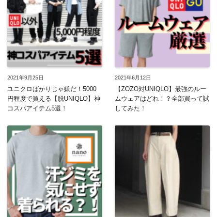
2021年9月25日
2021年6月12日
ユニクロばかりじゃ嫌だ！5000
【ZOZO対UNIQLO】最強のルー
円程度で買える【脱UNIQLO】神
ムウェアはどれ！？全部買って試
コスパアイテム5選！
してみた！