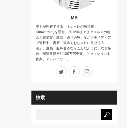
MB
誰もが理解できる「オシャレの教科書」
KnowerMagを運営。2016年まぐまぐメルマガ総
合大賞受賞。雑誌「週刊SPA」など大手メディア
で連載中。書籍「最速でおしゃれに見せる方
法」、漫画「服を着るならこんなふうに」など多
数。関連書籍累計100万部突破。ファッション本
作家、アドバイザー。
Twitter
Facebook
Instagram
検索