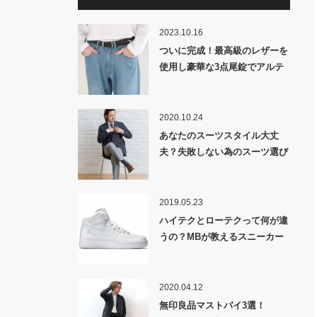
2023.10.16
ついに完成！最高級のレザーを
使用し豪華な3点尾錠でアルテ
ィメイトな風格に仕上げた
「MB ULTIMATE FABRIC レザ
ーベルト by HAAS Derby
2020.10.24
Leather」発売！
あなたのスーツスタイル大丈
夫？失敗しない為のスーツ選び
の教科書【オーダースーツのス
スメ】
2019.05.23
ハイテクとローテクって何が違
うの？MBが教えるスニーカー
超基礎知識！
2020.04.12
無印良品マストバイ3選！