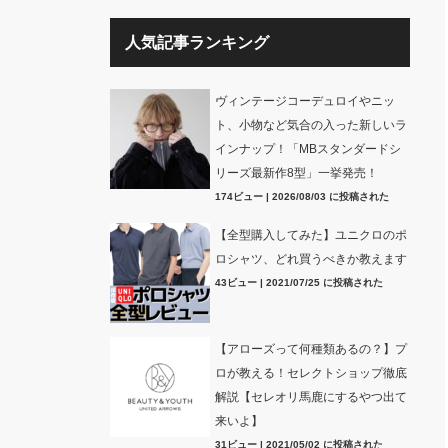
人気記事ランキング
ヴィンテージコーデュロイやニッ
ト、小物など気合の入った新しいラ
インナップ！「MBスタンダードシ
リーズ最新作8型」一挙発売！
174ビュー
|
2026/08/03 に投稿された
【全型購入してみた】ユニクロのポ
ロシャツ、どれ買うべきか教えます
43ビュー
|
2021/07/25 に投稿された
【アローズって何種類あるの？】プ
ロが教える！セレクトショップ徹底
解説【セレオリ馬鹿にするやつ出て
来いよ】
31ビュー
|
2021/05/02 に投稿された