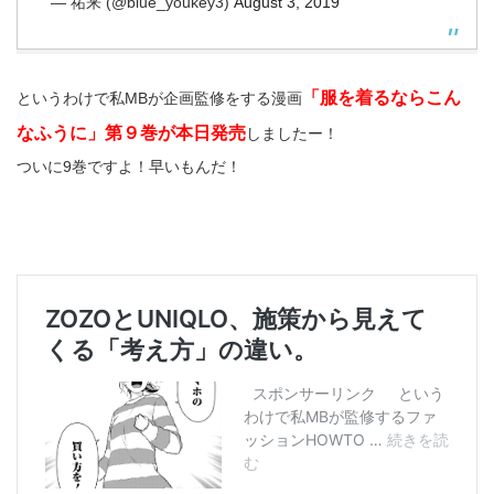
— 祐来 (@blue_youkey3)
August 3, 2019
「服を着るならこん
というわけで私MBが企画監修をする漫画
なふうに」第９巻が本日発売
しましたー！
ついに9巻ですよ！早いもんだ！