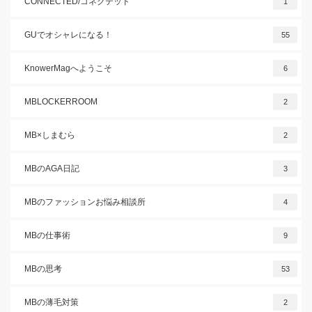
CONNECTED/コネクテッド
1
GUでオシャレになる！
55
KnowerMagへようこそ
6
MBLOCKERROOM
2
MB×しまむら
2
MBのAGA日記
3
MBのファッションお悩み相談所
4
MBの仕事術
9
MBの思考
53
MBの薄毛対策
2