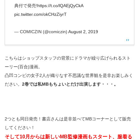
典付で発売!
https://t.co/lQAEjQyCkA
pic.twitter.com/okCHzZiyrT
— COMICZIN (@comiczin)
August 2, 2019
こちらはショップスタッフの背景にドラマが繰り広げられるスト
ーリー(百合)漫画。
凸凹コンビの女子2人が織りなす不思議な世界観を是非お楽しみく
ださい。
2巻では私MBもちょいとだけ出演します・・・。
2つとも同日発売！書店さんは是非並べてMBコーナーとして販売
してください！
そして10月からは新しいMB監修漫画もスタート、服着る