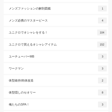
メンズファッションの解剖図鑑
1
メンズ必携のマスターピース
4
ユニクロでオシャレをする！
104
ユニクロで買えるオシャレアイテム
152
ユーチューバーMB
3
ワークマン
3
体型維持/肉体改造
2
体型隠しのセオリー
8
俺たちのSPA！
3