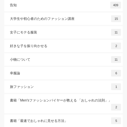
告知
409
大学生や初心者のためのファッション講座
15
女子にモテる服装
11
好きな子を振り向かせる
2
小物について
11
幸服論
6
旅ファッション
1
書籍「Men'sファッションバイヤーが教える 「おしゃれの法則」」
2
書籍「最速でおしゃれに見せる方法」
5