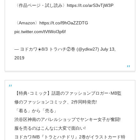
〈作品ページ・試し読み〉
https://t.co/arS3vTjW3P
〈Amazon〉
https://t.co/l9hOaZZDTG
pic.twitter.com/tVtWoI3p6f
— ヨドカワ☀️8/3 トラハチ②巻 (@ydkw27)
July 13,
2019
【特典･コミック】話題のファッションブロガー･MB監
修のファッションコミック、2作同時発売!
「着る」から「売る」
渋谷区神南のアパレルショップでヤンキー女子が奮闘!
服を売るのはこんなに大変で面白い!
ヨドカワ/MB『トラとハチドリ』2巻がイラストカード特