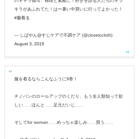
のキャラ描写、格段と素敵に！好きを語る人たちのキラ
キラがあふれてた！はー暑い中買いに行ってよかった！
#服着る
— しばやん@すじケアで不調ケア (@closetocloth)
August 3, 2019
服を着るならこんなふうに9巻！
チノパンのロールアップのくだり、もう全人類知って欲
しい……ほんと……足元だいじ……
そしてfor woman……めっちゃ楽しみ……買う……