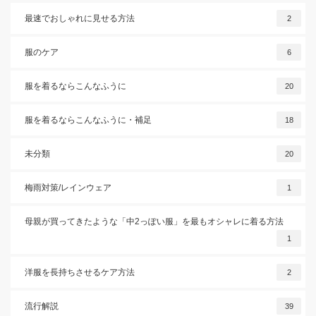
最速でおしゃれに見せる方法
2
服のケア
6
服を着るならこんなふうに
20
服を着るならこんなふうに・補足
18
未分類
20
梅雨対策/レインウェア
1
母親が買ってきたような「中2っぽい服」を最もオシャレに着る方法
1
洋服を長持ちさせるケア方法
2
流行解説
39