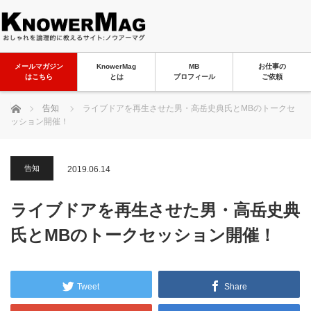
メールマガジン
KnowerMag
MB
お仕事の
はこちら
とは
プロフィール
ご依頼
ホーム
告知
ライブドアを再生させた男・高岳史典氏とMBのトークセ
ッション開催！
告知
2019.06.14
ライブドアを再生させた男・高岳史典
氏とMBのトークセッション開催！
Tweet
Share