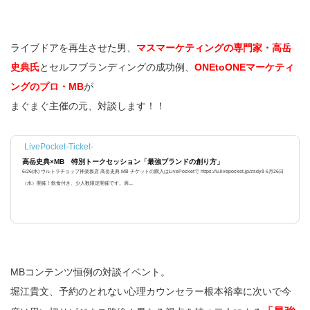
ライブドアを再生させた男、
マスマーケティングの専門家・高岳
史典氏
とセルフブランディングの成功例、
ONEtoONEマーケティ
ングのプロ・MB
が
まぐまぐ主催の元、対談します！！
LivePocket-Ticket-
高岳史典×MB 特別トークセッション「最強ブランドの創り方」
6/26(水) ウルトラチョップ神楽坂店 高岳史典 MB チケットの購入はLivePocketで https://u.livepocket.jp/zsdy8 6月26日
（水）開催！飲食付き、少人数限定開催です。席...
MBコンテンツ恒例の対談イベント。
堀江貴文、予約のとれない心理カウンセラー根本裕幸に次いで今