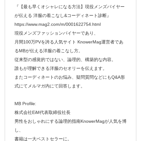
『【最も早くオシャレになる方法】現役メンズバイヤー
が伝える 洋服の着こなし&コーディネート診断』
https://www.mag2.com/m/0001622754.html
現役メンズファッションバイヤーであり、
月間100万PVを誇る人気サイト KnowerMag運営者であ
るMBが伝える洋服の着こなし方。
従来型の感覚的ではない、論理的、構築的な内容。
誰もが理解できる洋服のセオリーを伝えます。
またコーディネートのお悩み、疑問質問などにもQ&A形
式にてメルマガ内にて回答します。
MB Profile:
株式会社EiM代表取締役社長
男性をおしゃれにする論理的指南KnowerMagが人気を博
し、
書籍は一大ベストセラーに。