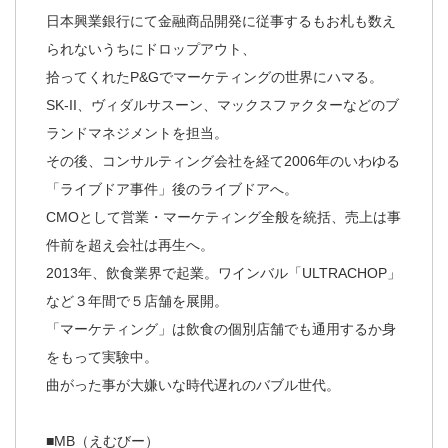
日本興業銀行にて金融商品開発に従事するもお札も数え
られないうちにドロップアウト、
拾ってくれたP&Gでマーケティングの世界にハマる。
SK-II、ヴィダルサスーン、マックスファクターなどのブ
ランドマネジメントを担当。
その後、コンサルティング会社を経て2006年のいわゆる
「ライブドア事件」後のライブドアへ。
CMOとして営業・マーケティング全般を統括、売上は事
件前を超え会社は再生へ。
2013年、飲食業界で起業。ワインバル「ULTRACHOP」
など３年間で５店舗を展開。
「マーケティング」は飲食の個別店舗でも通用するか身
をもって実験中。
曲がった事が大嫌いな時代遅れのバブル世代。
■MB（えむびー）