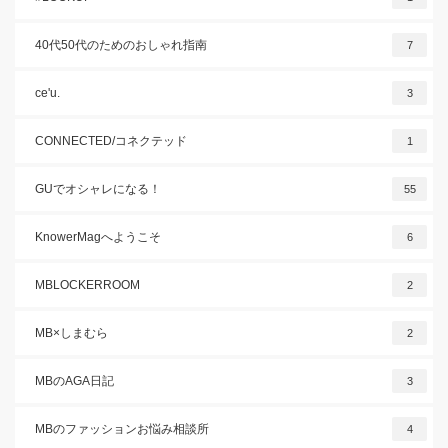
40代50代のためのおしゃれ指南
7
ce'u.
3
CONNECTED/コネクテッド
1
GUでオシャレになる！
55
KnowerMagへようこそ
6
MBLOCKERROOM
2
MB×しまむら
2
MBのAGA日記
3
MBのファッションお悩み相談所
4