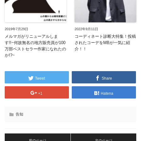
2019年7月29日
2022年9月11日
メルマガがリニューアルしま
コーディネート診断大特集！投稿
す!!~何故無名の地方販売員が100
されたコーデをMBが一気に紹
万部ベストセラー作家になれたの
介！！
か!?~
Tweet
Share
+1
Hatena
告知
前のページ
次のページ