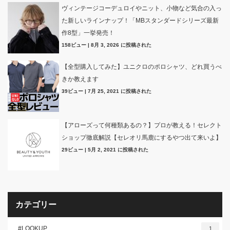
ヴィンテージコーデュロイやニット、小物など気合の入っ
た新しいラインナップ！「MBスタンダードシリーズ最新
作8型」一挙発売！
158ビュー
|
8月 3, 2026 に投稿された
【全型購入してみた】ユニクロのポロシャツ、どれ買うべ
きか教えます
39ビュー
|
7月 25, 2021 に投稿された
【アローズって何種類あるの？】プロが教える！セレクト
ショップ徹底解説【セレオリ馬鹿にするやつ出て来いよ】
29ビュー
|
5月 2, 2021 に投稿された
カテゴリー
#LOOKUP
1