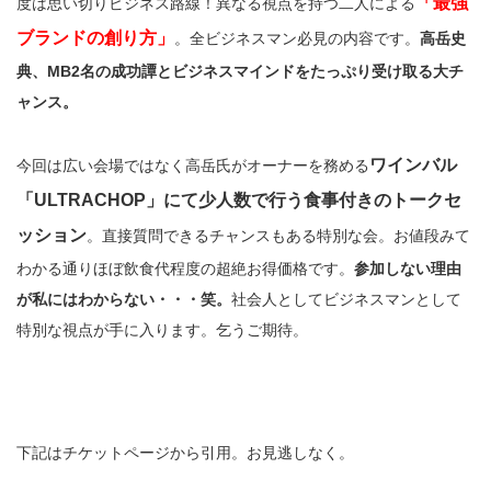
「最強
度は思い切りビジネス路線！異なる視点を持つ二人による
ブランドの創り方」
。全ビジネスマン必見の内容です。
高岳史
典、MB2名の成功譚とビジネスマインドをたっぷり受け取る大チ
ャンス。
ワインバル
今回は広い会場ではなく高岳氏がオーナーを務める
「ULTRACHOP」にて少人数で行う食事付きのトークセ
ッション
。直接質問できるチャンスもある特別な会。お値段みて
わかる通りほぼ飲食代程度の超絶お得価格です。
参加しない理由
が私にはわからない・・・笑。
社会人としてビジネスマンとして
特別な視点が手に入ります。乞うご期待。
下記はチケットページから引用。お見逃しなく。