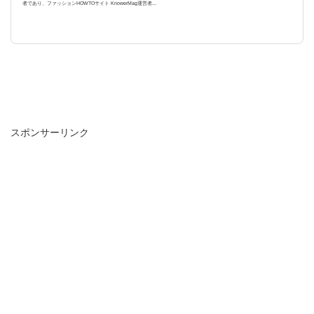
者であり、ファッションHOWTOサイト KnowerMag運営者...
スポンサーリンク