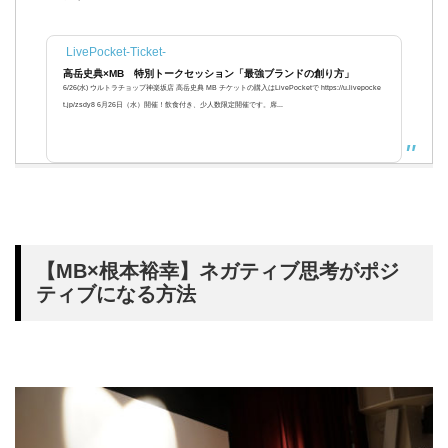
LivePocket-Ticket-
高岳史典×MB 特別トークセッション「最強ブランドの創り方」
6/26(水) ウルトラチョップ神楽坂店 高岳史典 MB チケットの購入はLivePocketで https://u.livepocke
t.jp/zsdy8 6月26日（水）開催！飲食付き、少人数限定開催です。席...
【MB×根本裕幸】ネガティブ思考がポジ
ティブになる方法