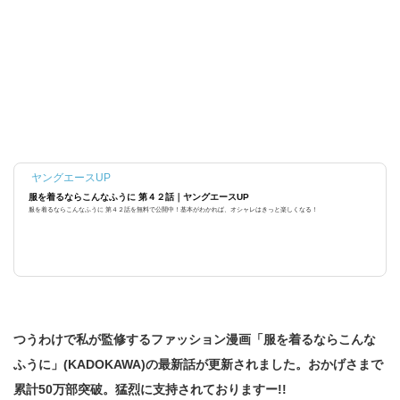
ヤングエースUP
服を着るならこんなふうに 第４２話｜ヤングエースUP
服を着るならこんなふうに 第４２話を無料で公開中！基本がわかれば、オシャレはきっと楽しくなる！
つうわけで私が監修するファッション漫画「服を着るならこんな
ふうに」(KADOKAWA)の最新話が更新されました。おかげさまで
累計50万部突破。猛烈に支持されておりますー!!