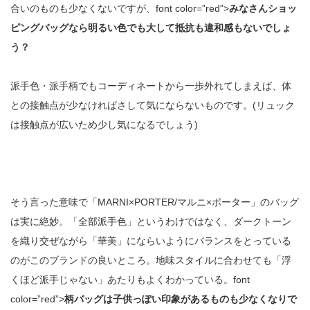
合いのものも少なくないですが、font color=”red”>
みなさんショッ
ピングバッグなら明るい色でも大して抵抗も違和感もないでしょ
う？
派手色・派手柄でもコーディネートから一歩外れてしまえば、体
との接触点が少なければさして気にならないものです。(リュック
は接触点が広いため少し気になるでしょう)
そう言った意味で「MARNI×PORTER/マルニ×ポーター」のバッグ
は実に絶妙。「全部派手色」というわけではなく、ダークトーン
を織り交ぜながら「華美」にならいようにバランスをとっている
のがこのブランドの良いところ。地味スタイルに合わせても「浮
くほど派手じゃない」あたりもよくわかっている。font
color=”red”>
柄バッグは子供っぽい印象があるものも少なくなりで