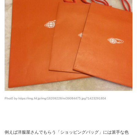
Phot0 by https://img.fril.jp/img/16209228/m/39084475.jpg?1423291804
例えば洋服屋さんでもらう「ショッピングバッグ」には派手な色