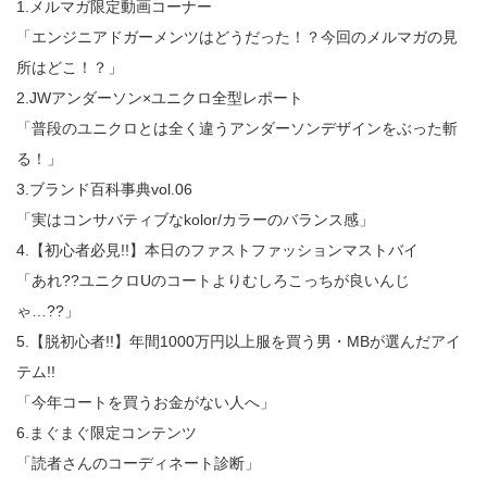
1.メルマガ限定動画コーナー
「エンジニアドガーメンツはどうだった！？今回のメルマガの見
所はどこ！？」
2.JWアンダーソン×ユニクロ全型レポート
「普段のユニクロとは全く違うアンダーソンデザインをぶった斬
る！」
3.ブランド百科事典vol.06
「実はコンサバティブなkolor/カラーのバランス感」
4.【初心者必見!!】本日のファストファッションマストバイ
「あれ??ユニクロUのコートよりむしろこっちが良いんじ
ゃ…??」
5.【脱初心者!!】年間1000万円以上服を買う男・MBが選んだアイ
テム!!
「今年コートを買うお金がない人へ」
6.まぐまぐ限定コンテンツ
「読者さんのコーディネート診断」