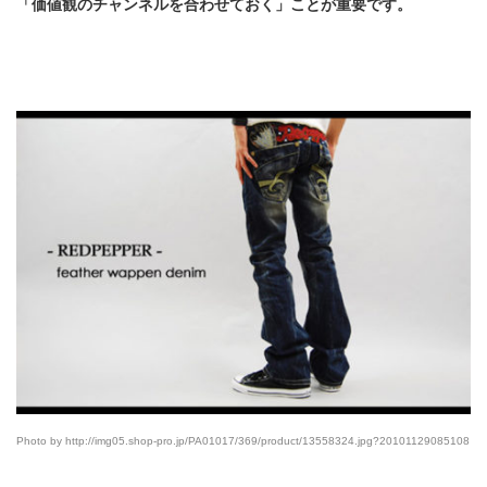
「価値観のチャンネルを合わせておく」ことが重要です。
Photo by http://img05.shop-pro.jp/PA01017/369/product/13558324.jpg?20101129085108