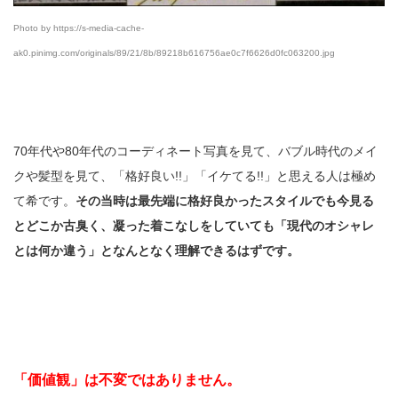
Photo by https://s-media-cache-
ak0.pinimg.com/originals/89/21/8b/89218b616756ae0c7f6626d0fc063200.jpg
70年代や80年代のコーディネート写真を見て、バブル時代のメイ
クや髪型を見て、「格好良い!!」「イケてる!!」と思える人は極め
て希です。
その当時は最先端に格好良かったスタイルでも今見る
とどこか古臭く、凝った着こなしをしていても「現代のオシャレ
とは何か違う」となんとなく理解できるはずです。
「価値観」は不変ではありません。