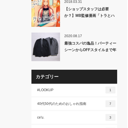
2018.03.31
【ショップスタッフは必要
か？】MB監修漫画「トラとハ
チドリ」新連載!!
2020.08.17
最強コスパの逸品！パーティー
シーンからOFFスタイルまで年
間通して使えるMBハイエンド
セットアップ発売！
カテゴリー
#LOOKUP
1
40代50代のためのおしゃれ指南
7
ce'u.
3