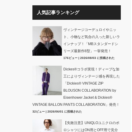
人気記事ランキング
ヴィンテージコーデュロイやニッ
ト、小物など気合の入った新しいラ
インナップ！「MBスタンダードシ
リーズ最新作8型」一挙発売！
176ビュー
|
2026/08/03 に投稿された
Dickes®コラボ実現！ディープな加
工によりヴィンテージ感を再現した
「Dickies® VINTAGE ZIP
BLOUSON COLLABORATION by
Eisenhower Jacket & Dickies®
VINTAGE BALLON PANTS COLLABORATION」発売！
32ビュー
|
2026/06/01 に投稿された
【失敗注意】UNIQLOユニクロのポ
ロシャツにはON用とOFF用で見分