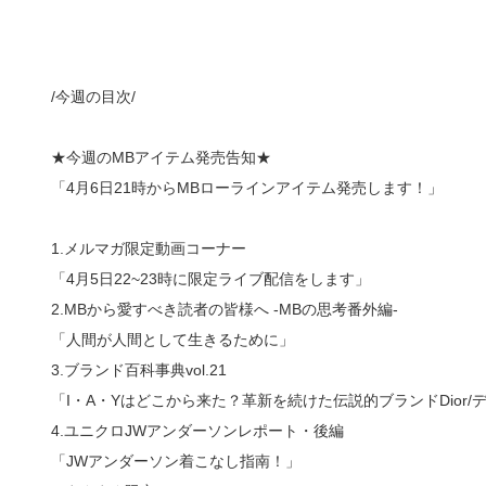
/今週の目次/
★今週のMBアイテム発売告知★
「4月6日21時からMBローラインアイテム発売します！」
1.メルマガ限定動画コーナー
「4月5日22~23時に限定ライブ配信をします」
2.MBから愛すべき読者の皆様へ -MBの思考番外編-
「人間が人間として生きるために」
3.ブランド百科事典vol.21
「I・A・Yはどこから来た？革新を続けた伝説的ブランドDior/
4.ユニクロJWアンダーソンレポート・後編
「JWアンダーソン着こなし指南！」