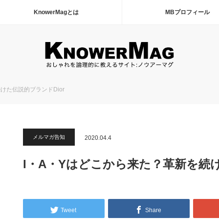
KnowerMagとは
MBプロフィール
けた伝説的ブランドDior
メルマガ告知
2020.04.4
I・A・Yはどこから来た？革新を続け
Tweet
Share