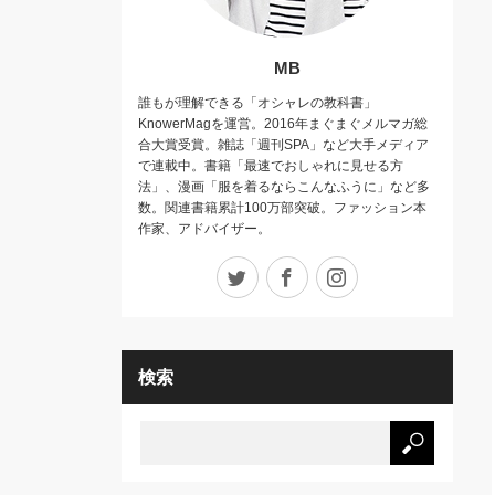
MB
誰もが理解できる「オシャレの教科書」
KnowerMagを運営。2016年まぐまぐメルマガ総
合大賞受賞。雑誌「週刊SPA」など大手メディア
で連載中。書籍「最速でおしゃれに見せる方
法」、漫画「服を着るならこんなふうに」など多
数。関連書籍累計100万部突破。ファッション本
作家、アドバイザー。
Twitter
Facebook
Instagram
検索