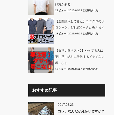
け方がある!!
26ビュー
|
2020/04/24 に投稿された
【全型購入してみた】ユニクロのポ
ロシャツ、どれ買うべきか教えます
23ビュー
|
2021/07/25 に投稿された
【ダサい服ベスト5】やってる人は
要注意！絶対に失敗するイケてない
着こなし
15ビュー
|
2021/06/27 に投稿された
おすすめ記事
2017.03.23
コレ、なんだか分かりますか？