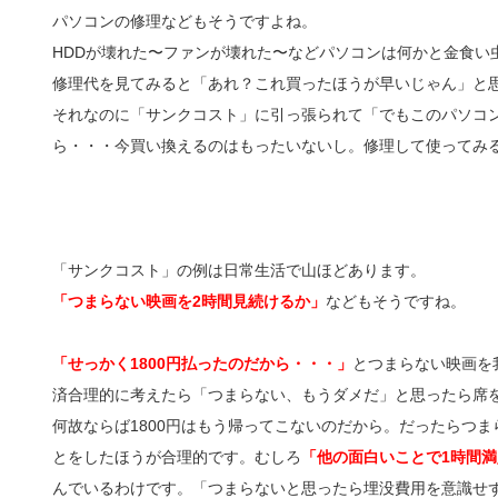
パソコンの修理などもそうですよね。
HDDが壊れた〜ファンが壊れた〜などパソコンは何かと金食い
修理代を見てみると「あれ？これ買ったほうが早いじゃん」と
それなのに「サンクコスト」に引っ張られて「でもこのパソコ
ら・・・今買い換えるのはもったいないし。修理して使ってみ
「サンクコスト」の例は日常生活で山ほどあります。
「つまらない映画を2時間見続けるか」
などもそうですね。
「せっかく1800円払ったのだから・・・」
とつまらない映画を
済合理的に考えたら「つまらない、もうダメだ」と思ったら席
何故ならば1800円はもう帰ってこないのだから。だったらつ
とをしたほうが合理的です。むしろ
「他の面白いことで1時間
んでいるわけです。「つまらないと思ったら埋没費用を意識せ