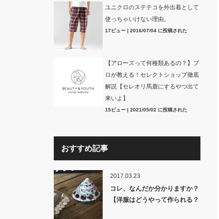
ユニクロのステテコを外出着として
使っちゃいけない理由。
17ビュー
|
2016/07/04 に投稿された
【アローズって何種類あるの？】プ
ロが教える！セレクトショップ徹底
解説【セレオリ馬鹿にするやつ出て
来いよ】
15ビュー
|
2021/05/02 に投稿された
おすすめ記事
2017.03.23
コレ、なんだか分かりますか？
【洋服はどうやって作られる？
裏話】