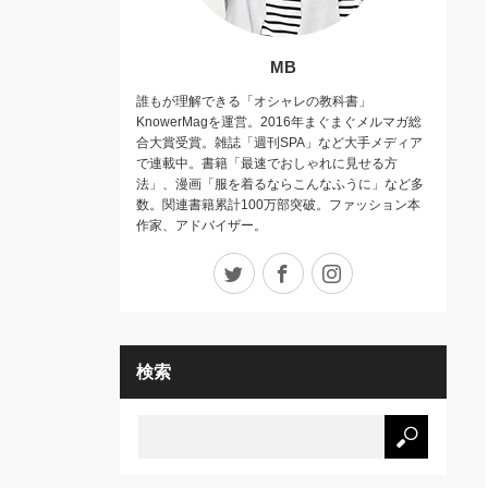
MB
誰もが理解できる「オシャレの教科書」
KnowerMagを運営。2016年まぐまぐメルマガ総
合大賞受賞。雑誌「週刊SPA」など大手メディア
で連載中。書籍「最速でおしゃれに見せる方
法」、漫画「服を着るならこんなふうに」など多
数。関連書籍累計100万部突破。ファッション本
作家、アドバイザー。
Twitter
Facebook
Instagram
検索