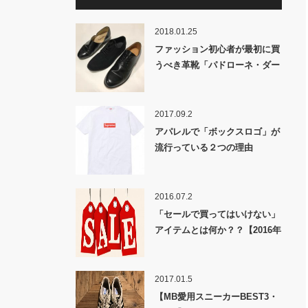
2018.01.25
ファッション初心者が最初に買
うべき革靴「パドローネ・ダー
ビープレーントゥ」「GU」
「HARUTA・スポックシュー
ズ」
2017.09.2
アパレルで「ボックスロゴ」が
流行っている２つの理由
2016.07.2
「セールで買ってはいけない」
アイテムとは何か？？【2016年
夏セール情報】
2017.01.5
【MB愛用スニーカーBEST3・