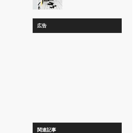
の？？
広告
関連記事