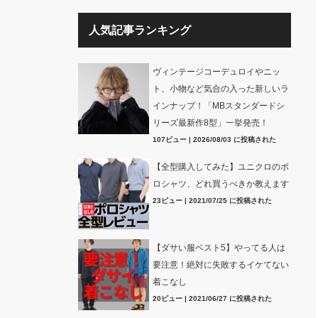
人気記事ランキング
ヴィンテージコーデュロイやニッ
ト、小物など気合の入った新しいラ
インナップ！「MBスタンダードシ
リーズ最新作8型」一挙発売！
107ビュー
|
2026/08/03 に投稿された
【全型購入してみた】ユニクロのポ
ロシャツ、どれ買うべきか教えます
23ビュー
|
2021/07/25 に投稿された
【ダサい服ベスト5】やってる人は
要注意！絶対に失敗するイケてない
着こなし
20ビュー
|
2021/06/27 に投稿された