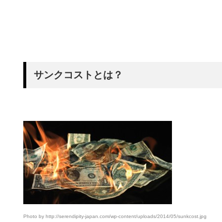
サンクコストとは？
Photo by http://serendipity-japan.com/wp-content/uploads/2014/05/sunkcost.jpg