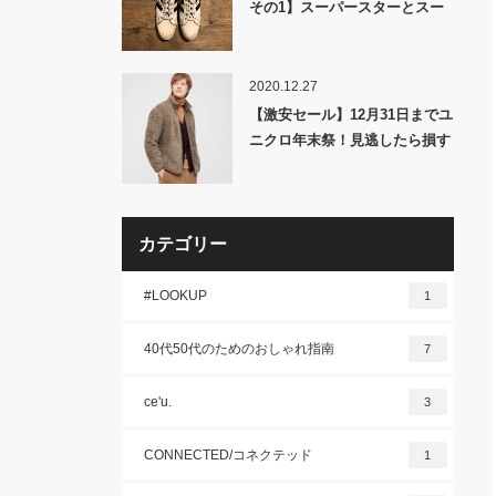
その1】スーパースターとスー
パースター80sは何が違う
の？？
2020.12.27
【激安セール】12月31日までユ
ニクロ年末祭！見逃したら損す
るオススメアイテム！！
カテゴリー
#LOOKUP
1
40代50代のためのおしゃれ指南
7
ce'u.
3
CONNECTED/コネクテッド
1